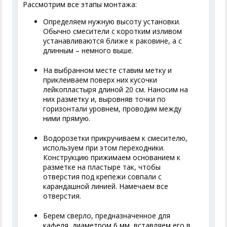
Рассмотрим все этапы монтажа:
Определяем нужную высоту установки.
Обычно смесители с коротким изливом
устанавливаются ближе к раковине, а с
длинным – немного выше.
На выбранном месте ставим метку и
приклеиваем поверх них кусочки
лейкопластыря длиной 20 см. Наносим на
них разметку и, выровняв точки по
горизонтали уровнем, проводим между
ними прямую.
Водорозетки прикручиваем к смесителю,
используем при этом переходники.
Конструкцию прижимаем основанием к
разметке на пластыре так, чтобы
отверстия под крепежи совпали с
карандашной линией. Намечаем все
отверстия.
Берем сверло, предназначенное для
кафеля, диаметром 6 мм, вставляем его в