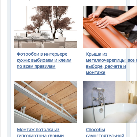
Фотообои в интерьере
Крыша из
кухни: выбираем и клеим
металлочерепицы: все 
по всем правилам
выборе, расчете и
монтаже
Монтаж потолка из
Способы
гипсокартона своими
самостоятельной