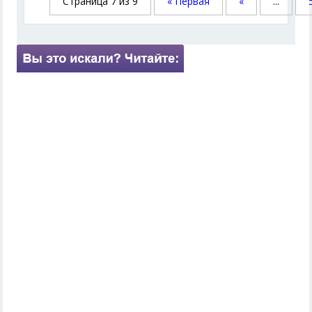
Страница 7 из 9
« Первая
«
...