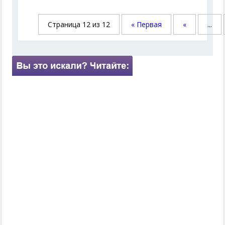
Страница 12 из 12
« Первая
«
...