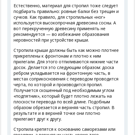
Естественно, материал для стропил тоже следует
подбирать правильно: ровные балки без трещин и
сучков. Как правило, для стропильных «ног»
используется высокопрочная древесина сосны. А
вот перекрученную древесину применять не
рекомендуется — во избежание образования
неровностей при устройстве крыши.
Стропила крыши должны быть как можно плотнее
прикреплены к фронтонам и плотно к ним
прилегали. Для этого отпиливаются нижние части
досок. Делается это следующим образом: доска
ребром укладывается на фронтонную часть, в
местах соприкосновения с переводом проводится
черта, по которой и производится пропил.
Получается скошенный под необходимым углом
«подпятник», который будет плотно лежать на
плоскости перевода по всей длине. Подобным
образом обрезается и верхняя часть стропил. В
результате и в верхней точке они плотно
прилегают друг к другу.
Стропила крепятся к основанию саморезами или
гвоздями, а верхняя их часть кроме того,