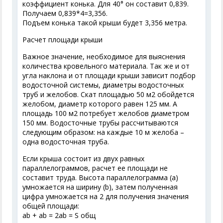
коэффициент конька. Для 40° он составит 0,839.
Получаем 0,839*4=3,356.
Подъем конька такой крыши будет 3,356 метра.
Расчет площади крыши
Важное значение, необходимое для выяснения
количества кровельного материала. Так же и от
угла наклона и от площади крыши зависит подбор
водосточной системы, диаметры водосточных
труб и желобов. Скат площадью 50 м2 обойдется
желобом, диаметр которого равен 125 мм. А
площадь 100 м2 потребует желобов диаметром
150 мм. Водосточные трубы рассчитываются
следующим образом: на каждые 10 м желоба –
одна водосточная труба.
Если крыша состоит из двух равных
параллелограммов, расчет ее площади не
составит труда. Высота параллелограмма (a)
умножается на ширину (b), затем полученная
цифра умножается на 2 для получения значения
общей площади:
аb + ab = 2ab = S общ