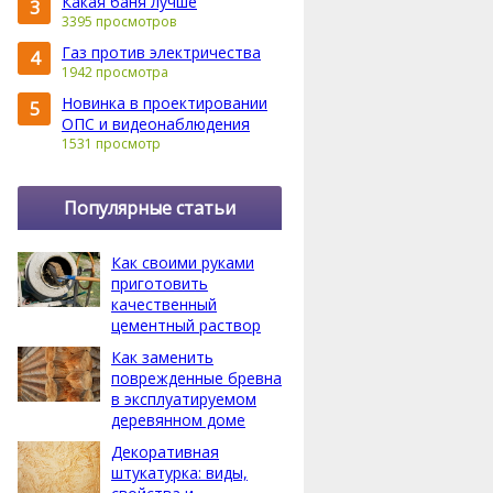
Какая баня лучше
3
3395 просмотров
Газ против электричества
4
1942 просмотра
Новинка в проектировании
5
ОПС и видеонаблюдения
1531 просмотр
Популярные статьи
Как своими руками
приготовить
качественный
цементный раствор
Как заменить
поврежденные бревна
в эксплуатируемом
деревянном доме
Декоративная
штукатурка: виды,