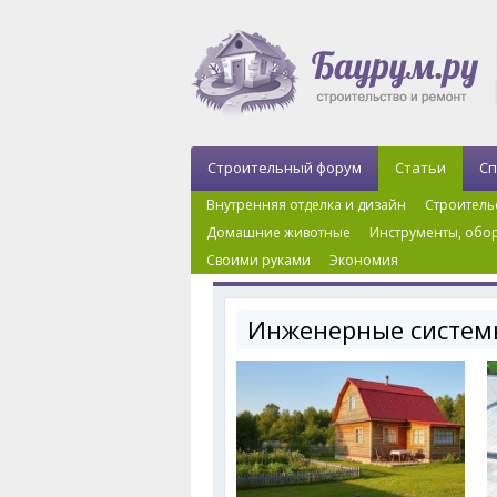
Строительный форум
Статьи
Сп
Внутренняя отделка и дизайн
Строитель
Домашние животные
Инструменты, обор
Своими руками
Экономия
Главная
›
Инженерные системы
›
Страница 3
Инженерные систем