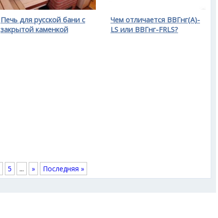
Печь для русской бани с
Чем отличается ВВГнг(A)-
закрытой каменкой
LS или ВВГнг-FRLS?
5
...
»
Последняя »