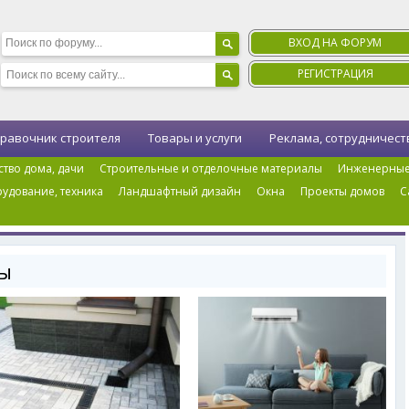
ВХОД НА ФОРУМ
РЕГИСТРАЦИЯ
равочник строителя
Товары и услуги
Реклама, сотрудничест
ство дома, дачи
Строительные и отделочные материалы
Инженерные
удование, техника
Ландшафтный дизайн
Окна
Проекты домов
С
ы