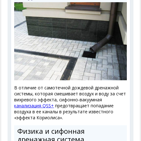
В отличие от самотечной дождевой дренажной
системы, которая смешивает воздух и воду за счет
вихревого эффекта, сифонно-вакуумная
канализация QSS+
предотвращает попадание
воздуха в ее каналы в результате известного
«эффекта Кориолиса».
Физика и сифонная
дренажная система