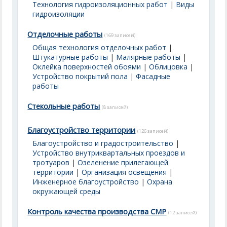
Технология гидроизоляционных работ
|
Виды
гидроизоляции
Отделочные работы
(169 записей)
Общая технология отделочных работ
|
Штукатурные работы
|
Малярные работы
|
Оклейка поверхностей обоями
|
Облицовка
|
Устройство покрытий пола
|
Фасадные
работы
Стекольные работы
(8 записей)
Благоустройство территории
(126 записей)
Благоустройство и градостроительство
|
Устройство внутриквартальных проездов и
тротуаров
|
Озеленение прилегающей
территории
|
Организация освещения
|
Инженерное благоустройство
|
Охрана
окружающей среды
Контроль качества производства СМР
(12 записей)