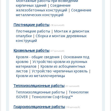
Монтажные работы при возведении
кирпичных зданий
|
Соединение
железобетонных конструкций
|
Соединение
металлических конструкций
Плотницкие работы
(38 записей)
Плотницкие работы
|
Монтаж и демонтаж
опалубки
|
Сборка и монтаж деревянных
конструкций
Кровельные работы
(47 записей)
Кровля - общие сведения
|
Основания под
кровлю
|
Устройство кровли из рулонных
материалов
|
Кровли из асбоцементных
листов
|
Устройство черепичных кровель
|
Кровли из металлочерепицы
Теплоизоляционные работы
(61 записей)
Теплоизоляционные работы
|
Технологии
ISOVER
|
Технологии СофтБорд™
Гидроизоляционные работы
(19 записей)