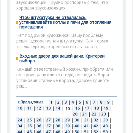
звукоизоляции. Трудно поспорить с тем, что
хорошая звукоизоляция ...
Чтоб штукатурка не отвалилась,
устанавливайте котлы и печи для отопления
помещения
Нет под рукой художника? Вашу проблему
решит декоративная штукатурка. Сам термин
«штукатурка», скорее всего, слышало п...
Входные двери для вашей дачи. Критерии
выбора
Каждый ответственный хозяин, приобретя или
построив дачу или коттедж, возведя забор и
установив стальные ворота, должен принять
реш...
« Предыдущая
1
|
2
|
3
|
4
|
5
|
6
|
7
|
8
|
9
|
10
|
11
|
12
|
13
|
14
|
|
16
|
17
|
18
|
19
|
15
20
|
21
|
22
|
23
|
24
|
25
|
26
|
27
|
28
|
29
|
30
|
31
|
32
|
33
|
34
|
35
|
36
|
37
|
38
|
39
|
40
|
41
|
42
|
43
|
44
|
45
|
46
|
47
|
48
|
49
|
50
|
51
|
52
|
53
|