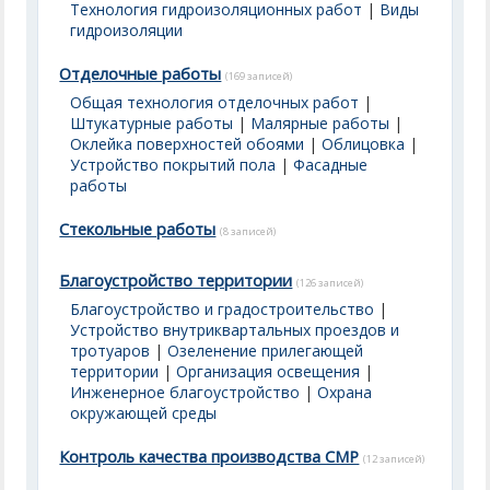
Технология гидроизоляционных работ
|
Виды
гидроизоляции
Отделочные работы
(169 записей)
Общая технология отделочных работ
|
Штукатурные работы
|
Малярные работы
|
Оклейка поверхностей обоями
|
Облицовка
|
Устройство покрытий пола
|
Фасадные
работы
Стекольные работы
(8 записей)
Благоустройство территории
(126 записей)
Благоустройство и градостроительство
|
Устройство внутриквартальных проездов и
тротуаров
|
Озеленение прилегающей
территории
|
Организация освещения
|
Инженерное благоустройство
|
Охрана
окружающей среды
Контроль качества производства СМР
(12 записей)