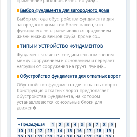
применение раскопов, известно уж�...
Выбор фундамента для загородного дома
Выбор метода обустройства фундамента для
загородного дома тем более важен, что
функции его не ограничиваются продлением
жизни нижних венцов сруба. Кроме со...
ТИПЫ И УСТРОЙСТВО ФУНДАМЕНТОВ
Фундамент является соединительным звеном
между сооружением и основанием и передает
нагрузки от сооружения на грунт. Фунд�...
Обустройство фундамента для откатных ворот
Обустройство фундамента для откатных ворот
Конструкция откатных ворот предполагает
обустройства фундамента, на котором
устанавливаются консольные блоки для
движен�...
« Предыдущая
1
|
2
|
3
|
4
|
5
|
6
|
7
|
8
|
9
|
10
|
11
|
12
|
13
|
14
|
15
|
16
|
17
|
18
|
19
|
20
|
21
|
22
|
23
|
24
|
25
|
26
|
27
|
28
|
29
|