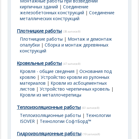
Монтажные работы при возведении
кирпичных зданий
|
Соединение
железобетонных конструкций
|
Соединение
металлических конструкций
Плотницкие работы
(38 записей)
Плотницкие работы
|
Монтаж и демонтаж
опалубки
|
Сборка и монтаж деревянных
конструкций
Кровельные работы
(47 записей)
Кровля - общие сведения
|
Основания под
кровлю
|
Устройство кровли из рулонных
материалов
|
Кровли из асбоцементных
листов
|
Устройство черепичных кровель
|
Кровли из металлочерепицы
Теплоизоляционные работы
(61 записей)
Теплоизоляционные работы
|
Технологии
ISOVER
|
Технологии СофтБорд™
Гидроизоляционные работы
(19 записей)