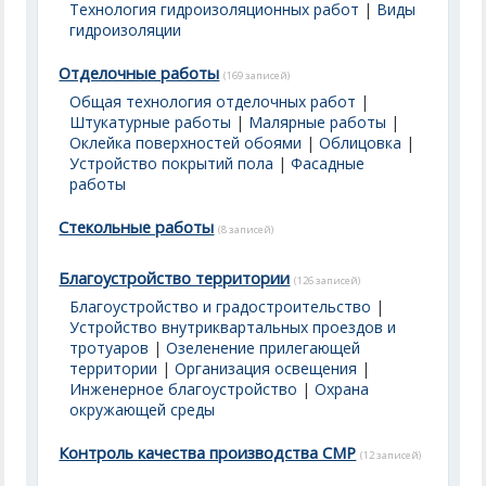
Технология гидроизоляционных работ
|
Виды
гидроизоляции
Отделочные работы
(169 записей)
Общая технология отделочных работ
|
Штукатурные работы
|
Малярные работы
|
Оклейка поверхностей обоями
|
Облицовка
|
Устройство покрытий пола
|
Фасадные
работы
Стекольные работы
(8 записей)
Благоустройство территории
(126 записей)
Благоустройство и градостроительство
|
Устройство внутриквартальных проездов и
тротуаров
|
Озеленение прилегающей
территории
|
Организация освещения
|
Инженерное благоустройство
|
Охрана
окружающей среды
Контроль качества производства СМР
(12 записей)