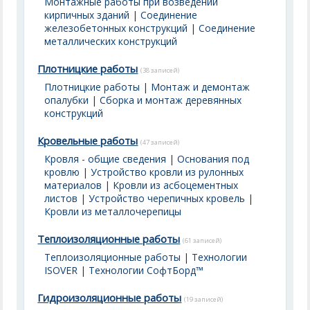
Монтажные работы при возведении
кирпичных зданий
|
Соединение
железобетонных конструкций
|
Соединение
металлических конструкций
Плотницкие работы
(38 записей)
Плотницкие работы
|
Монтаж и демонтаж
опалубки
|
Сборка и монтаж деревянных
конструкций
Кровельные работы
(47 записей)
Кровля - общие сведения
|
Основания под
кровлю
|
Устройство кровли из рулонных
материалов
|
Кровли из асбоцементных
листов
|
Устройство черепичных кровель
|
Кровли из металлочерепицы
Теплоизоляционные работы
(61 записей)
Теплоизоляционные работы
|
Технологии
ISOVER
|
Технологии СофтБорд™
Гидроизоляционные работы
(19 записей)