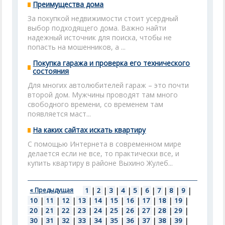
Преимущества дома
За покупкой недвижимости стоит усердный
выбор подходящего дома. Важно найти
надежный источник для поиска, чтобы не
попасть на мошенников, а ...
Покупка гаража и проверка его технического
состояния
Для многих автолюбителей гараж – это почти
второй дом. Мужчины проводят там много
свободного времени, со временем там
появляется маст...
На каких сайтах искать квартиру
С помощью Интернета в современном мире
делается если не все, то практически все, и
купить квартиру в районе Выхино Жулеб...
« Предыдущая
1
|
2
|
3
|
4
|
5
|
6
|
7
|
8
|
9
|
10
|
11
|
12
|
13
|
14
|
15
|
16
|
17
|
18
|
19
|
20
|
21
|
22
|
23
|
24
|
25
|
26
|
27
|
28
|
29
|
30
|
31
|
32
|
33
|
34
|
35
|
36
|
37
|
38
|
39
|