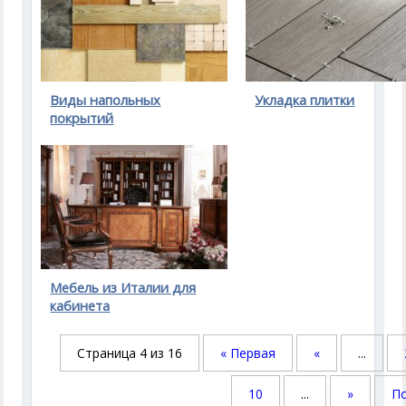
Виды напольных
Укладка плитки
покрытий
Мебель из Италии для
кабинета
Страница 4 из 16
« Первая
«
...
10
...
»
По