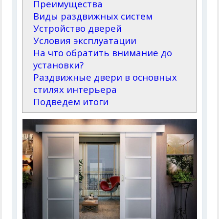
Преимущества
Виды раздвижных систем
Устройство дверей
Условия эксплуатации
На что обратить внимание до
установки?
Раздвижные двери в основных
стилях интерьера
Подведем итоги