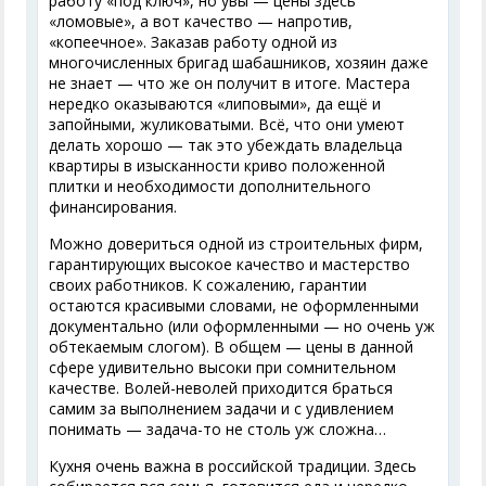
работу «под ключ», но увы — цены здесь
«ломовые», а вот качество — напротив,
«копеечное». Заказав работу одной из
многочисленных бригад шабашников, хозяин даже
не знает — что же он получит в итоге. Мастера
нередко оказываются «липовыми», да ещё и
запойными, жуликоватыми. Всё, что они умеют
делать хорошо — так это убеждать владельца
квартиры в изысканности криво положенной
плитки и необходимости дополнительного
финансирования.
Можно довериться одной из строительных фирм,
гарантирующих высокое качество и мастерство
своих работников. К сожалению, гарантии
остаются красивыми словами, не оформленными
документально (или оформленными — но очень уж
обтекаемым слогом). В общем — цены в данной
сфере удивительно высоки при сомнительном
качестве. Волей-неволей приходится браться
самим за выполнением задачи и с удивлением
понимать — задача-то не столь уж сложна…
Кухня очень важна в российской традиции. Здесь