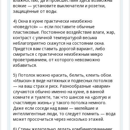
влажностью, да и происшествия здесь возможны
всякие — установите выключатели и розетки,
защищённые от воды.
4) Окна в кухне практически неизбежно
«поведутся» — если поставите обычные
пластиковые. Постоянное воздействие влаги, жар,
контраст с уличной температурой весьма
неблагоприятно скажутся на состоянии окна.
Придётся вам ставить дорогой вариант, либо
смириться с практически неизбежным микро
проветриванием, от которого невозможно
избавиться.
5) Потолок можно красить, белить, клеить обои.
«Изыски» в виде натяжных и подвесных потолков
— на ваш страх и риск. Разнообразные «аварии»
случаются обычно именно на кухне, в ванной
комнате и туалете, так что шансов на «долгую и
счастливую жизнь» у такого потолка немного.
Даже если соседи над вами — милейшие и
интеллигентные люди, то следует помнить — вода
может просочиться через несколько этажей.
6) Стены желательно делать комбинированными: