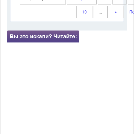
10
...
»
По