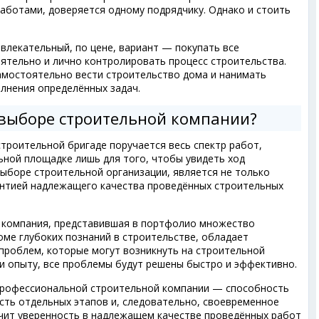
ботами, доверяется одному подрядчику. Однако и стоить
влекательный, по цене, вариант — покупать все
тельно и лично контролировать процесс строительства.
мостоятельно вести строительство дома и нанимать
лнения определённых задач.
 выборе строительной компании?
троительной бригаде поручается весь спектр работ,
ьной площадке лишь для того, чтобы увидеть ход
ыборе строительной организации, является не только
антией надлежащего качества проведённых строительных
 компания, представившая в портфолио множество
оме глубоких познаний в строительстве, обладает
роблем, которые могут возникнуть на строительной
 и опыту, все проблемы будут решены быстро и эффективно.
рофессиональной строительной компании — способность
ть отдельных этапов и, следовательно, своевременное
учит уверенность в надлежащем качестве проведённых работ