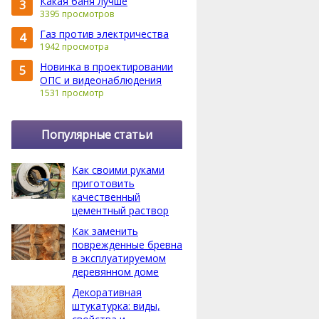
Какая баня лучше
3
3395 просмотров
Газ против электричества
4
1942 просмотра
Новинка в проектировании
5
ОПС и видеонаблюдения
1531 просмотр
Популярные статьи
Как своими руками
приготовить
качественный
цементный раствор
Как заменить
поврежденные бревна
в эксплуатируемом
деревянном доме
Декоративная
штукатурка: виды,