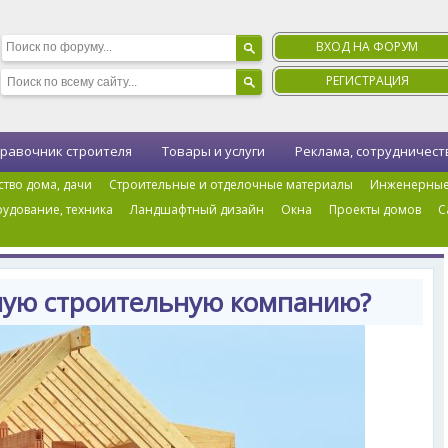
ВХОД НА ФОРУМ
РЕГИСТРАЦИЯ
равочник строителя
Товары и услуги
Реклама, сотрудничест
ство дома, дачи
Строительные и отделочные материалы
Инженерные
удование, техника
Ландшафтный дизайн
Окна
Проекты домов
С
е дома
›
Как найти надёжную строительную компанию?
ную строительную компанию?