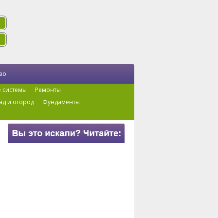
во
 системы
Ремонты
ад и огород
Фундаменты