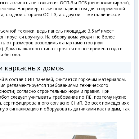
зготавливать не только из ОСП-3 и ПСБ (пенополистирола),
менения. Например, отличным вариантом для современной
а, с одной стороны ОСП-3, а с другой — металлическое
ъемной техники, ведь панель площадью 3,5 м² имеет
нтируется вручную. На сборку дома уходит не более
еть от размеров возводимых апартаментов (при
). Дома каркасного типа строятся во все времена года в
ли бетона.
и каркасных домов
ий в состав СИП-панелей, считается горючим материалом,
ния регламентируется требованиями технического
сности) согласно строительных норм и правил. При
бот следует учитывать требование по ПБ, поэтому нужно
а, сертифицированного согласно СНиП. Во всех помещениях
ную сигнализацию и оборудовать датчиками как на дым, так