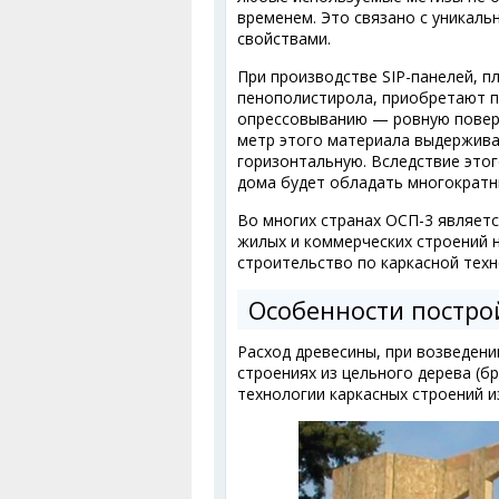
временем. Это связано с уникал
свойствами.
При производстве SIP-панелей, 
пенополистирола, приобретают п
опрессовыванию — ровную поверх
метр этого материала выдерживае
горизонтальную. Вследствие это
дома будет обладать многократн
Во многих странах ОСП-3 являет
жилых и коммерческих строений н
строительство по каркасной техно
Особенности постро
Расход древесины, при возведени
строениях из цельного дерева (б
технологии каркасных строений и