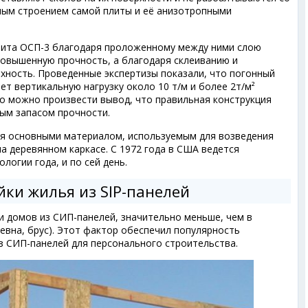
ьным строением самой плиты и её анизотропными
плита ОСП-3 благодаря проложенному между ними слою
овышенную прочность, а благодаря склеиванию и
ность. Проведенные экспертизы показали, что погонный
т вертикальную нагрузку около 10 т/м и более 2т/м²
го можно произвести вывод, что правильная конструкция
ым запасом прочности.
ся основными материалом, используемым для возведения
а деревянном каркасе. С 1972 года в США ведется
логии года, и по сей день.
йки жилья из SIP-панелей
и домов из СИП-панелей, значительно меньше, чем в
ревна, брус). Этот фактор обеспечил популярность
з СИП-панелей для персонального строительства.