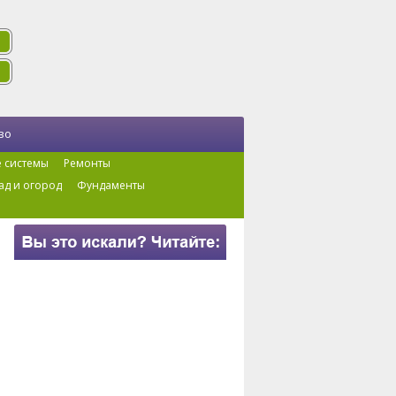
во
 системы
Ремонты
ад и огород
Фундаменты