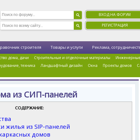
ВХОД НА ФОРУМ
РЕГИСТРАЦИЯ
равочник строителя
Товары и услуги
Реклама, сотрудничест
ство дома, дачи
Строительные и отделочные материалы
Инженерные
удование, техника
Ландшафтный дизайн
Окна
Проекты домов
С
ые дома
›
Строительство дома из СИП-панелей
ома из СИП-панелей
СОДЕРЖАНИЕ:
ства
и жилья из SIP-панелей
 каркасных домов