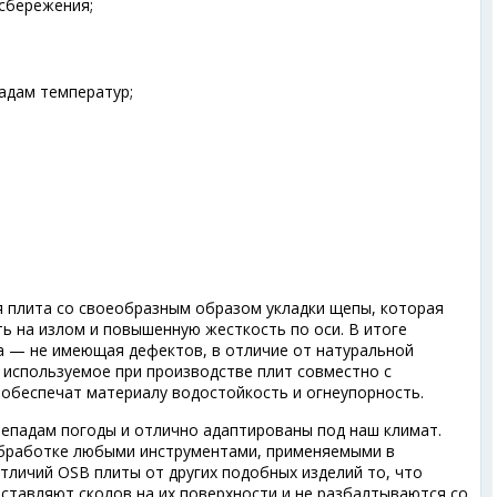
сбережения;
адам температур;
я плита со своеобразным образом укладки щепы, которая
ь на излом и повышенную жесткость по оси. В итоге
а — не имеющая дефектов, в отличие от натуральной
 используемое при производстве плит совместно с
), обеспечат материалу водостойкость и огнеупорность.
епадам погоды и отлично адаптированы под наш климат.
обработке любыми инструментами, применяемыми в
тличий OSB плиты от других подобных изделий то, что
ставляют сколов на их поверхности и не разбалтываются со