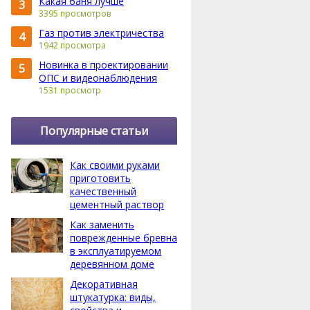
Какая баня лучше
3
3395 просмотров
Газ против электричества
4
1942 просмотра
Новинка в проектировании
5
ОПС и видеонаблюдения
1531 просмотр
Популярные статьи
Как своими руками
приготовить
качественный
цементный раствор
Как заменить
поврежденные бревна
в эксплуатируемом
деревянном доме
Декоративная
штукатурка: виды,