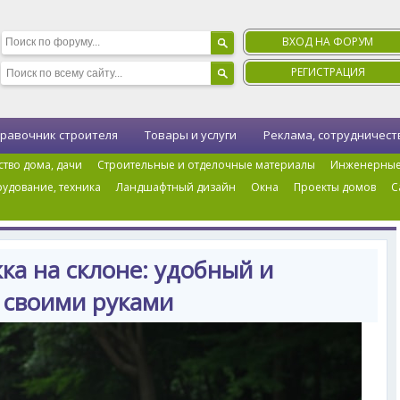
ВХОД НА ФОРУМ
РЕГИСТРАЦИЯ
равочник строителя
Товары и услуги
Реклама, сотрудничест
ство дома, дачи
Строительные и отделочные материалы
Инженерные
удование, техника
Ландшафтный дизайн
Окна
Проекты домов
С
шаговая дорожка на склоне: удобный и безопасный спуск своими руками
а на склоне: удобный и
 своими руками