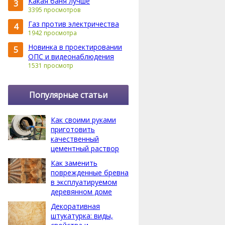
Какая баня лучше
3
3395 просмотров
Газ против электричества
4
1942 просмотра
Новинка в проектировании
5
ОПС и видеонаблюдения
1531 просмотр
Популярные статьи
Как своими руками
приготовить
качественный
цементный раствор
Как заменить
поврежденные бревна
в эксплуатируемом
деревянном доме
Декоративная
штукатурка: виды,