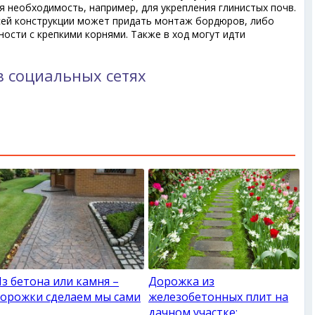
ся необходимость, например, для укрепления глинистых почв.
ей конструкции может придать монтаж бордюров, либо
ости с крепкими корнями. Также в ход могут идти
в социальных сетях
з бетона или камня –
Дорожка из
орожки сделаем мы сами
железобетонных плит на
дачном участке: