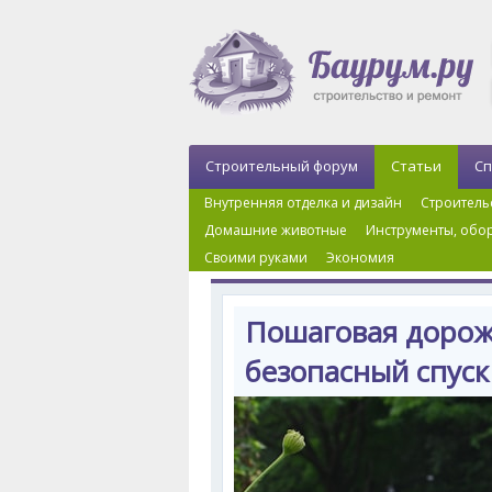
Строительный форум
Статьи
Сп
Внутренняя отделка и дизайн
Строитель
Домашние животные
Инструменты, обор
Своими руками
Экономия
Главная
›
Ландшафтный дизайн
›
Дорожки
›
По
Пошаговая дорожк
безопасный спуск