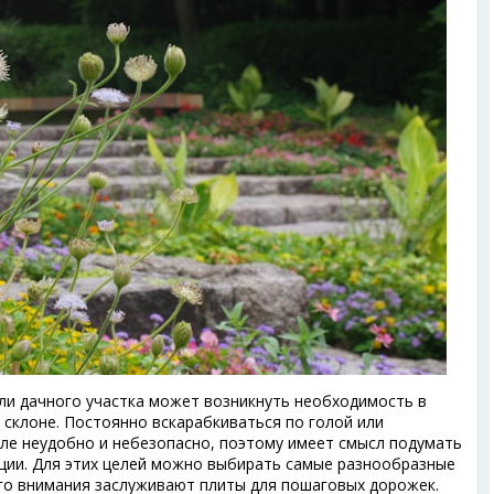
ли дачного участка может возникнуть необходимость в
склоне. Постоянно вскарабкиваться по голой или
мле неудобно и небезопасно, поэтому имеет смысл подумать
кции. Для этих целей можно выбирать самые разнообразные
го внимания заслуживают плиты для пошаговых дорожек.