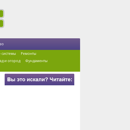
во
 системы
Ремонты
ад и огород
Фундаменты