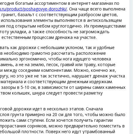
сегодня богатым ассортиментом в интернет-магазинах по
ou.ru/product/poshagovye-dorozhki/
. Она чаще всего выполнена
к гранит, базальт с соответствующим разбросом цветов,
а использования элементы выполняются в антискользящем
ния под открытым небом круглогодично. Их преимуществами
тоту укладки, а также способность не загромождать
 естественным процессам дренажа на участке.
ть как дорожки с небольшим уклоном, так и удобные
аев необходимо грамотно рассчитать расположение
симально эргономично, чтобы нога идущего человека
мень, а не на землю, песок, гравий или траву, которые
и между соседними компонентами. Можно, конечно же,
ругу, но это уже не так эстетично, нарушает дренаж участка
а материала и соответствующим денежным издержкам.
зазоры в 5-10 см, в зависимости от ширины самих каменных
ством колышек, шнура следует провести разметку
говой дорожки идет в несколько этапов. Сначала
слоя грунта примерно на 20 см для того, чтобы можно было
ложить сами ступени. Если хочется получить гарантии
 прорастания сорняков, можно предварительно поместить в
небольшой плотности. Поверх него идут утрамбованный