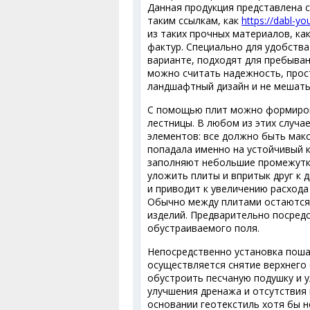
Данная продукция представлена 
таким ссылкам, как
https://dabl-y
из таких прочных материалов, ка
фактур. Специально для удобств
варианте, подходят для пребыва
можно считать надежность, прос
ландшафтный дизайн и не мешать
С помощью плит можно формирова
лестницы. В любом из этих случ
элементов: все должно быть мак
попадала именно на устойчивый ка
заполняют небольшие промежутк
уложить плиты и впритык друг к д
и приводит к увеличению расход
Обычно между плитами остаются 
изделий. Предварительно посред
обустраиваемого поля.
Непосредственно установка поша
осуществляется снятие верхнего 
обустроить песчаную подушку и у
улучшения дренажа и отсутствия
основании геотекстиль хотя бы 