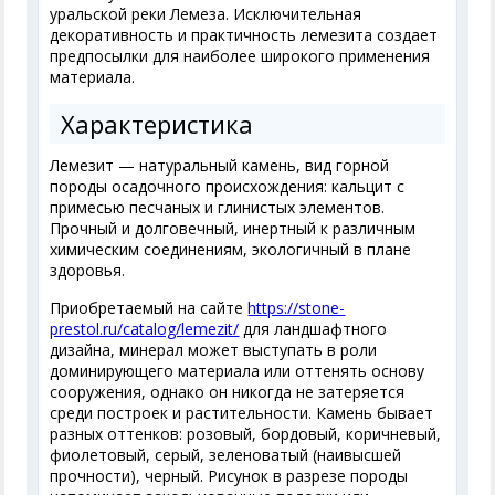
уральской реки Лемеза. Исключительная
декоративность и практичность лемезита создает
предпосылки для наиболее широкого применения
материала.
Характеристика
Лемезит — натуральный камень, вид горной
породы осадочного происхождения: кальцит с
примесью песчаных и глинистых элементов.
Прочный и долговечный, инертный к различным
химическим соединениям, экологичный в плане
здоровья.
Приобретаемый на сайте
https://stone-
prestol.ru/catalog/lemezit/
для ландшафтного
дизайна, минерал может выступать в роли
доминирующего материала или оттенять основу
сооружения, однако он никогда не затеряется
среди построек и растительности. Камень бывает
разных оттенков: розовый, бордовый, коричневый,
фиолетовый, серый, зеленоватый (наивысшей
прочности), черный. Рисунок в разрезе породы