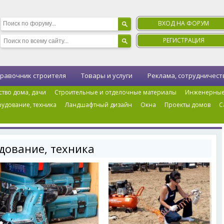
ВХОД НА ФОРУМ
РЕГИСТРАЦИЯ
равочник строителя
Товары и услуги
Реклама, сотрудничест
ство дома, дачи
Строительные и отделочные материалы
Инженерные
удование, техника
Ландшафтный дизайн
Окна
Проекты домов
С
ка
›
Страница 5
дование, техника