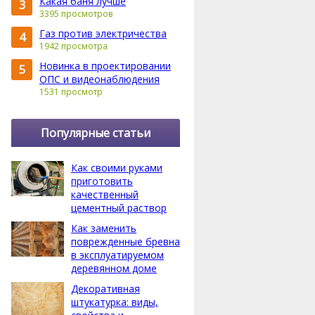
Какая баня лучше
3
3395 просмотров
Газ против электричества
4
1942 просмотра
Новинка в проектировании
5
ОПС и видеонаблюдения
1531 просмотр
Популярные статьи
Как своими руками
приготовить
качественный
цементный раствор
Как заменить
поврежденные бревна
в эксплуатируемом
деревянном доме
Декоративная
штукатурка: виды,