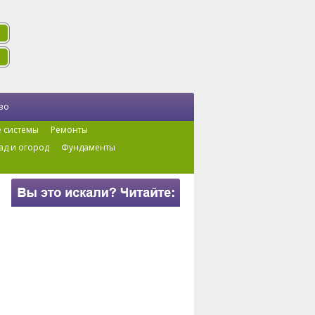
во
 системы
Ремонты
ад и огород
Фундаменты