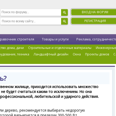
ВХОД НА ФОРУМ
РЕГИСТРАЦИЯ
равочник строителя
Товары и услуги
Реклама, сотрудничест
ство дома, дачи
Строительные и отделочные материалы
Инженерные
удование, техника
Ландшафтный дизайн
Окна
Проекты домов
С
ка
›
Дрели, перфораторы, шуруповерты, гайковерты
›
Как выбрать дрель?
ь?
твенном жилище, приходится использовать множество
 не будет считаться каким-то исключением. Но она
профессиональной, любительской и ударного действия.
или дерево, рекомендуется выбирать недорогую
торой варьируется в пределах 300-500 Вт.