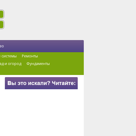
во
 системы
Ремонты
ад и огород
Фундаменты