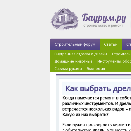
Строительный форум
Статьи
Сп
Внутренняя отделка и дизайн
Строитель
Домашние животные
Инструменты, обор
Своими руками
Экономия
Главная
›
Инструменты, оборудование, техни
Как выбрать дрел
Когда намечается ремонт в собс
различных инструментов. И дрель
встречается нескольких видов – 
Какую из них выбрать?
Если нужно просверлить кирпич 
любительскую дрель, мощность ко