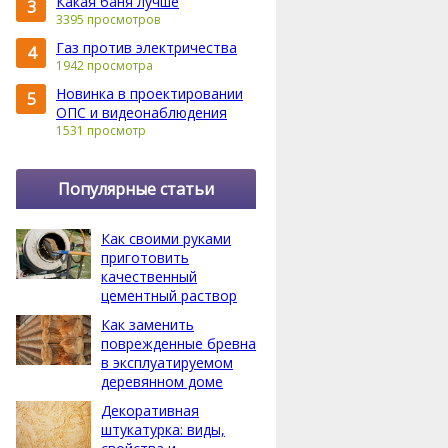
Какая баня лучше
3
3395 просмотров
Газ против электричества
4
1942 просмотра
Новинка в проектировании
5
ОПС и видеонаблюдения
1531 просмотр
Популярные статьи
Как своими руками
приготовить
качественный
цементный раствор
Как заменить
поврежденные бревна
в эксплуатируемом
деревянном доме
Декоративная
штукатурка: виды,