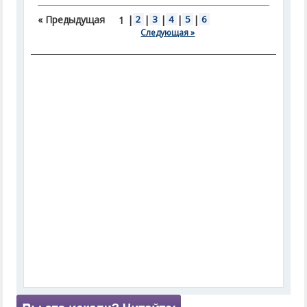
« Предыдущая
|
2
|
3
|
4
|
5
|
6
1
Следующая »