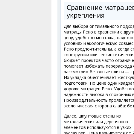
Сравнение матраце
укрепления
Для выбора оптимального подход
матрацы Рено в сравнении с дру
цену, удобство монтажа, надежно
условиях и экологическую совмес
Рено предпочтительны, а когда с
конструкции или геосинтетически
бюджет проектов часто ограниче
помогает избежать перерасхода 
рассмотрим бетонные плиты — тр
Их укладка обеспечивает жесткую
подготовки. По цене один квадра
дороже матрацев Рено. Удобство м
надежность высока в спокойных в
Производительность проявляется 
экологическая сторона слаба: бе
Далее, шпунтовые стены из
металлических или деревянных
элементов используются в узких
руслах рек. Цена варьируется от 