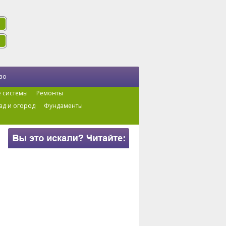
во
 системы
Ремонты
ад и огород
Фундаменты