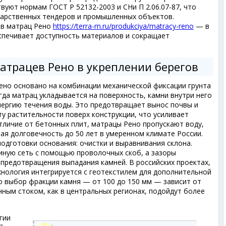
вуют нормам ГОСТ Р 52132-2003 и СНи П 2.06.07-87, что
дарственных тендеров и промышленных объектов.
ов матрац Рено
https://terra-m.ru/produkciya/matracy-reno
— в
еспечивает доступность материалов и сокращает
трацев Рено в укреплении берегов
ено основано на комбинации механической фиксации грунта
гда матрац укладывается на поверхность, камни внутри него
ергию течения воды. Это предотвращает вынос почвы и
у растительности поверх конструкции, что усиливает
тличие от бетонных плит, матрацы Рено пропускают воду,
ая долговечность до 50 лет в умеренном климате России.
подготовки основания: очистки и выравнивания склона.
иную сеть с помощью проволочных скоб, а зазоры
предотвращения выпадания камней. В российских проектах,
ехнология интегрируется с геотекстилем для дополнительной
о выбор фракции камня — от 100 до 150 мм — зависит от
енным стоком, как в центральных регионах, подойдут более
гии