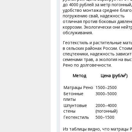
до 4000 рублей за метр погонный
удобство монтажа среднее благо
погружению свай, надежность
отличная против боковых давлени
коррозии. Экологически они нейт
обслуживания.
Геотекстиль и растительные мат
в сельских районах России. Стои
спецтехники, надежность зависит
семенами трав, а экология на вы
Рено по долговечности.
Метод
Цена (руб/м²)
Матрацы Рено
1500–2500
Бетонные
3000–5000
плиты
Шпунтовые
2000–4000
стены
(погонный)
Геотекстиль
500–1500
Из таблицы видно, что матрацы 