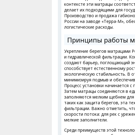
контексте эти матрацы соответст
делает их подходящими для госу
Производство и продажа габион
России на заводе «Терра-М», об
логистические расходы.
Принципы работы ма
Укрепление берегов матрацами Р
и гидравлической фильтрации. Ко
создают барьер, поглощающий эн
способствует естественному рост
экологическую стабильность. В о
минимизируя подмыв и обеспечив
Процесс установки начинается с 
Затем матрацы соединяются в ед
заполняются мелким щебнем для 
таких как защита берегов, эта т
фильтрации. Важно отметить, чт
скорости потока: для рек с уреж
мелкие заполнители.
Среди преимуществ этой техноло