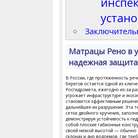
инспе
устан
Заключитель
Матрацы Рено в у
надежная защита
В России, где протяженность реч
берегов остается одной из ключ
Росгидромета, ежегодно из-за ра
угрожает инфраструктуре и экоси
становится эффективным решени
дальнейшее их разрушение. Эта т
сетки двойного кручения, заполн
демонстрируя устойчивость к ги
собой плоские габионные констр
своей низкой высотой — обычно о
склонах и дно водоемов, где тре