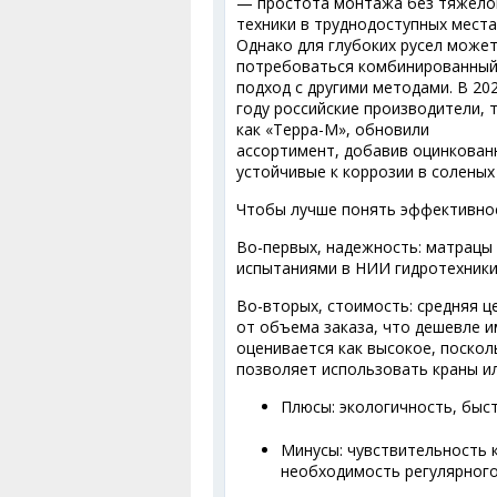
— простота монтажа без тяжело
техники в труднодоступных места
Однако для глубоких русел може
потребоваться комбинированны
подход с другими методами. В 20
году российские производители, 
как «Терра-М», обновили
ассортимент, добавив оцинкован
устойчивые к коррозии в соленых
Чтобы лучше понять эффективнос
Во-первых, надежность: матрацы 
испытаниями в НИИ гидротехники
Во-вторых, стоимость: средняя ц
от объема заказа, что дешевле 
оценивается как высокое, посколь
позволяет использовать краны ил
Плюсы: экологичность, быс
Минусы: чувствительность 
необходимость регулярного