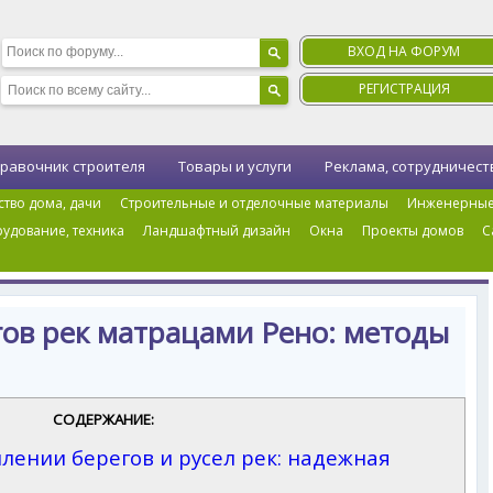
ВХОД НА ФОРУМ
РЕГИСТРАЦИЯ
равочник строителя
Товары и услуги
Реклама, сотрудничест
ство дома, дачи
Строительные и отделочные материалы
Инженерные
удование, техника
Ландшафтный дизайн
Окна
Проекты домов
С
берегов рек матрацами Рено: методы и преимущества
гов рек матрацами Рено: методы
СОДЕРЖАНИЕ:
лении берегов и русел рек: надежная