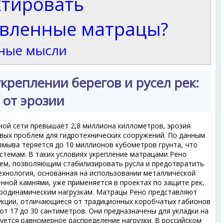
ктировать
овленные матрацы?
ные мысли
креплении берегов и русел рек:
 от эрозии
ной сети превышает 2,8 миллиона киллометров, эрозия
евых проблем для гидротехнических сооружений. По данным
змыва теряется до 10 миллионов кубометров грунта, что
стемам. В таких условиях укрепление матрацами Рено
ем, позволяющим стабилизировать русла и предотвратить
ехнология, основанная на использовании металлической
енной камнями, уже применяется в проектах по защите рек,
дродинамическим нагрузкам. Матрацы Рено представляют
укции, отличающиеся от традиционных коробчатых габионов
т 17 до 30 сантиметров. Они предназначены для укладки на
буется равномерное распределение нагрузки. В российском