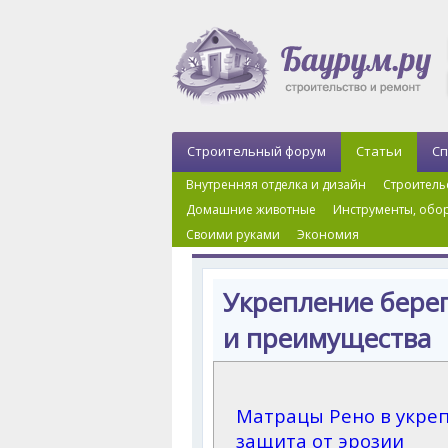
Строительный форум
Статьи
Сп
Внутренняя отделка и дизайн
Строитель
Домашние животные
Инструменты, обор
Своими руками
Экономия
Главная
›
Ландшафтный дизайн
›
Укрепление 
Укрепление бере
и преимущества
Матрацы Рено в укреп
защита от эрозии