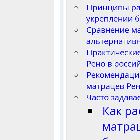
Принципы ра
укреплении б
Сравнение ма
альтернатив
Практически
Рено в росси
Рекомендаци
матрацев Ре
Часто задав
Как ра
матрац