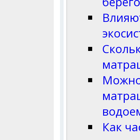
берег
Влияю
экосис
Скольк
матрац
Можно
матра
водое
Как ча