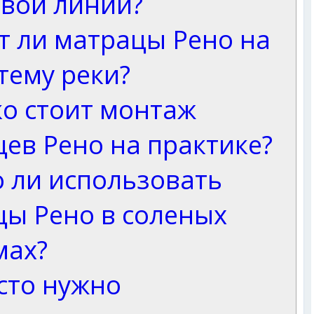
овой линии?
т ли матрацы Рено на
тему реки?
о стоит монтаж
ев Рено на практике?
 ли использовать
цы Рено в соленых
мах?
сто нужно