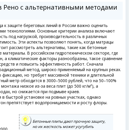
в Рено с альтернативными методами
а к защите береговых линий в России важно оценить
гими технологиями. Основные критерии анализа включают
сть под нагрузкой, производительность в различных
тимость. Эти аспекты позволяют понять, когда матрацы
тоит рассмотреть альтернативы, такие как бетонные
е материалы. В российском гидротехническом секторе, где
н, а климатические факторы разнообразны, такое сравнение
средств и повысить эффективность работ. Сначала
адиционный метод, широко применяемый на крупных реках.
 фиксацию, но требует массивной техники и длительной
тный метр обходится в 3000–5000 рублей, что на 50–100%
онтажа низкое из-за веса плит (до 500 кг/м²), а
одах, но снижается при подмыве краев.
в быстрой установке на ровных участках, однако
тон препятствует водопроницаемости и росту флоры.
Бетонные плиты дают прочную защиту,
но их жесткость может усугубить
2000