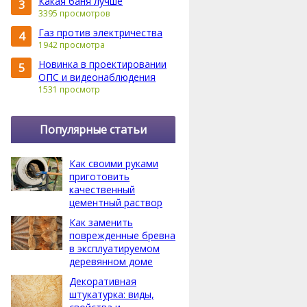
Какая баня лучше
3
3395 просмотров
Газ против электричества
4
1942 просмотра
Новинка в проектировании
5
ОПС и видеонаблюдения
1531 просмотр
Популярные статьи
Как своими руками
приготовить
качественный
цементный раствор
Как заменить
поврежденные бревна
в эксплуатируемом
деревянном доме
Декоративная
штукатурка: виды,