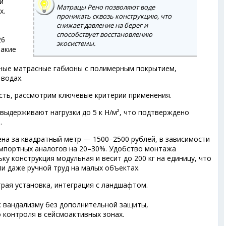
й
Матрацы Рено позволяют воде
х.
проникать сквозь конструкцию, что
т
снижает давление на берег и
й
способствует восстановлению
26
экосистемы.
такие
ные матрасные габионы с полимерным покрытием,
 водах.
ть, рассмотрим ключевые критерии применения.
выдерживают нагрузки до 5 к Н/м², что подтверждено
.
ена за квадратный метр — 1500–2500 рублей, в зависимости
импортных аналогов на 20–30%. Удобство монтажа
ку конструкция модульная и весит до 200 кг на единицу, что
и даже ручной труд на малых объектах.
трая установка, интеграция с ландшафтом.
к вандализму без дополнительной защиты,
 контроля в сейсмоактивных зонах.