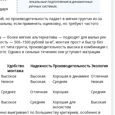
локальные подтопления в динамичных
,
речных системах.
даря
й, но производительность падает в мягких грунтах из-за
ральны, если применять оцинковку, но требуют частого
ы — более мягкие альтернативы — подходят для малых рек
мость — 500–1500 рублей за м², монтаж прост и быстр без
 от типа грунта, производительность высока в комбинации с
соте. Однако в сильных течениях они уступают матрацам
Удобство
Надежность
Производительность
Экология
монтажа
Высокое
Высокая
Хорошая в динамике
Отличная
Низкое
Высокая
Средняя
Низкая
Среднее
Отличная
Хорошая
Средняя
Высокое
Средняя
Хорошая для
Высокая
экосистем
Рено выигривают по большинству критериев, особенно в