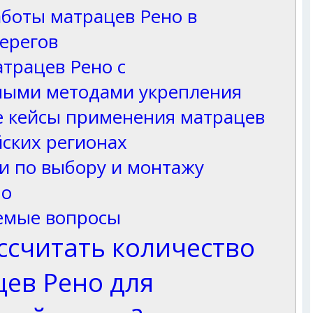
боты матрацев Рено в
ерегов
трацев Рено с
ными методами укрепления
е кейсы применения матрацев
йских регионах
и по выбору и монтажу
но
аемые вопросы
ссчитать количество
ев Рено для