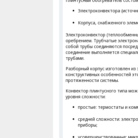
Плинтусный обогреватель состои
Электроконвектора (источни
Корпуса, снабженного элем
Электроконвектор (теплообменны
оребрением. Трубчатые электрон
собой трубы соединяются посред
соединение выполняется специа
трубами.
Разборный корпус изготовлен из
конструктивных особенностей эт
протяженности системы.
Конвектор плинтусного типа мож
уровня сложности:
простые: термостаты и ком
средней сложности: элект
приборы;
усовершенствованные: мик