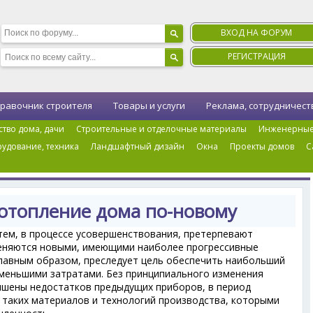
ВХОД НА ФОРУМ
РЕГИСТРАЦИЯ
равочник строителя
Товары и услуги
Реклама, сотрудничест
ство дома, дачи
Строительные и отделочные материалы
Инженерные
удование, техника
Ландшафтный дизайн
Окна
Проекты домов
С
аты
›
Термоплинтус — отопление дома по-новому
отопление дома по-новому
ем, в процессе усовершенствования, претерпевают
меняются новыми, имеющими наиболее прогрессивные
главным образом, преследует цель обеспечить наибольший
меньшими затратами. Без принципиального изменения
ишены недостатков предыдущих приборов, в период
 таких материалов и технологий производства, которыми