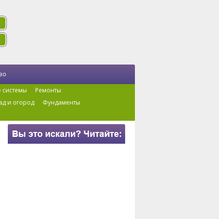
во
 системы
Ремонты
ад и огород
Фундаменты