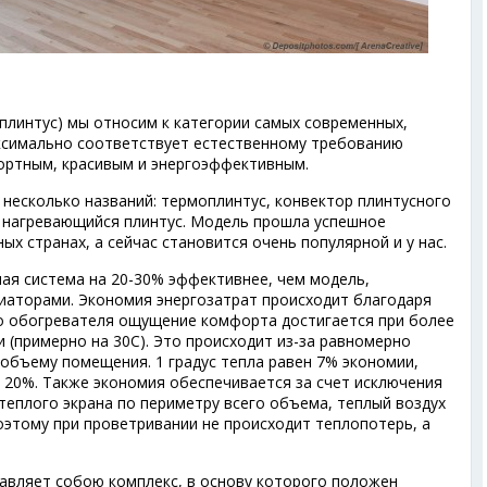
плинтус) мы относим к категории самых современных,
ксимально соответствует естественному требованию
ортным, красивым и энергоэффективным.
несколько названий: термоплинтус, конвектор плинтусного
и нагревающийся плинтус. Модель прошла успешное
х странах, а сейчас становится очень популярной и у нас.
ая система на 20-30% эффективнее, чем модель,
аторами. Экономия энергозатрат происходит благодаря
го обогревателя ощущение комфорта достигается при более
 (примерно на 30С). Это происходит из-за равномерно
объему помещения. 1 градус тепла равен 7% экономии,
 20%. Также экономия обеспечивается за счет исключения
теплого экрана по периметру всего объема, теплый воздух
оэтому при проветривании не происходит теплопотерь, а
авляет собою комплекс, в основу которого положен