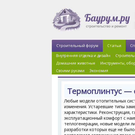
Строительный форум
Статьи
Сп
Внутренняя отделка и дизайн
Строитель
Домашние животные
Инструменты, обор
Своими руками
Экономия
Главная
›
Внутренняя отделка и дизайн
›
Комн
Термоплинтус — 
Любые модели отопительных сист
изменения. Устаревшие типы за
характеристики. Реконструкция, 
эксплуатационный комфорт с наи
теплогенерации, новые модели л
разработки которых еще не было