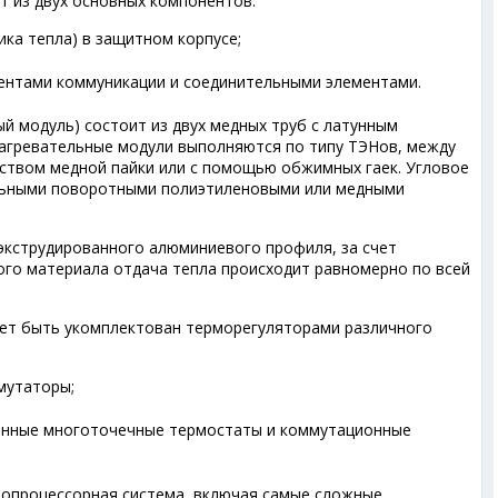
т из двух основных компонентов:
ка тепла) в защитном корпусе;
ентами коммуникации и соединительными элементами.
й модуль) состоит из двух медных труб с латунным
агревательные модули выполняются по типу ТЭНов, между
ством медной пайки или с помощью обжимных гаек. Угловое
льными поворотными полиэтиленовыми или медными
 экструдированного алюминиевого профиля, за счет
ого материала отдача тепла происходит равномерно по всей
ет быть укомплектован терморегуляторами различного
мутаторы;
ронные многоточечные термостаты и коммутационные
ропроцессорная система, включая самые сложные