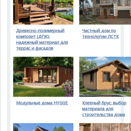
Древесно-полимерный
Частный дом по
композит (ДПК):
технологии ЛСТК
надежный материал для
террас и фасадов
Модульные дома HYGGE
Клееный брус: выбор
материала для
строительства дома