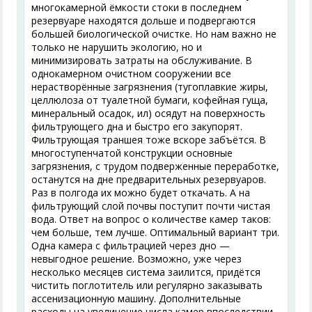
многокамерной ёмкости стоки в последнем
резервуаре находятся дольше и подвергаются
большей биологической очистке. Но нам важно не
только не нарушить экологию, но и
минимизировать затраты на обслуживание. В
однокамерном очистном сооружении все
нерастворённые загрязнения (тугоплавкие жиры,
целлюлоза от туалетной бумаги, кофейная гуща,
минеральный осадок, ил) осядут на поверхность
фильтрующего дна и быстро его закупорят.
Фильтрующая траншея тоже вскоре забъётся. В
многоступенчатой конструкции основные
загрязнения, с трудом подверженные переработке,
останутся на дне предварительных резервуаров.
Раз в полгода их можно будет откачать. А на
фильтрующий слой почвы поступит почти чистая
вода. Ответ на вопрос о количестве камер таков:
чем больше, тем лучше. Оптимальный вариант три.
Одна камера с фильтрацией через дно —
невыгодное решение. Возможно, уже через
несколько месяцев система заилится, придётся
чистить поглотитель или регулярно заказывать
ассенизационную машину. Дополнительные
расходы на увеличение числа камер впоследствии