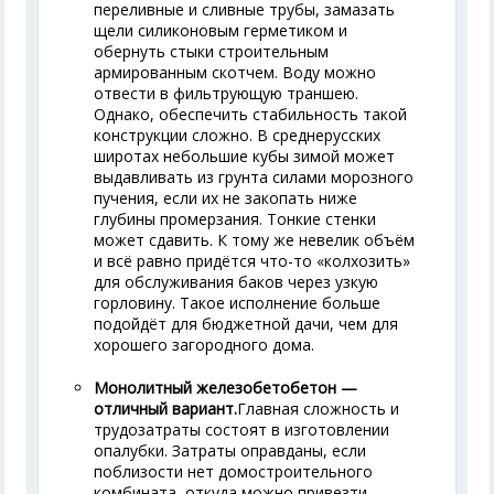
переливные и сливные трубы, замазать
щели силиконовым герметиком и
обернуть стыки строительным
армированным скотчем. Воду можно
отвести в фильтрующую траншею.
Однако, обеспечить стабильность такой
конструкции сложно. В среднерусских
широтах небольшие кубы зимой может
выдавливать из грунта силами морозного
пучения, если их не закопать ниже
глубины промерзания. Тонкие стенки
может сдавить. К тому же невелик объём
и всё равно придётся что-то «колхозить»
для обслуживания баков через узкую
горловину. Такое исполнение больше
подойдёт для бюджетной дачи, чем для
хорошего загородного дома.
Монолитный железобетобетон —
отличный вариант.
Главная сложность и
трудозатраты состоят в изготовлении
опалубки. Затраты оправданы, если
поблизости нет домостроительного
комбината, откуда можно привезти