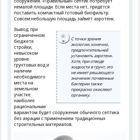
сооружения. «Правильный» септик потребует
немалой площади. Если места нет, придётся
поставить компактный готовый биофильтр.
Совсем небольшую площадь займёт аэротенк.
Вывод: при
ограниченном
С точки зрения
бюджете
экологии, конечно,
стройки,
предпочтительней
невысоком
установить аэротенк.
уровне
Хотя, при отводе
грунтовых вод и
жидкости в грунт, это
наличии
не имеет решающего
необходимого
значения: почвенные
места на
бактерии также
земельном
прекрасно окисляют
участке
органику.
наиболее
рациональным
вариантом будет сооружение обычного септика
без аэрации с применением традиционных
строительных материалов.