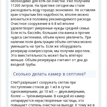
необходимо для 65%-ой очистки. Уже получаем
11200 литров. На практике сегодня мы стали
расходовать воду гораздо экономнее. Не оставляя
кран открытым без надобности, вполне можно
вложиться в половину рекомендуемого расхода.
Очистное сооружение в 6-8 м3 вполне
удовлетворит умеренные нужды средней семьи.
Если есть бассейн, большая спа-ванна и прочие
чудеса сантехники, объём нужно увеличить. При
наличии поля фильтрации объём септика можно
уменьшить на треть. Если же оборудовать
резервуар компрессором, мы получим аэротенк.
Это вместительность может быть впятеро
меньше. Объём резервуара считают от дна до
входной трубы.
Сколько делать камер в септике?
СНиП разрешает сооружать септик при
поступлении стоков до 1 м3 в сутки
однокамерными, до 10 м3 — двухкамерными,
более — трёхкамерными. В каждой из камер
сепарируются нерастворённые частицы, это
повышает степень очистки на выходе. К тому же в