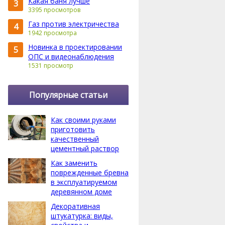
Какая баня лучше
3
3395 просмотров
Газ против электричества
4
1942 просмотра
Новинка в проектировании
5
ОПС и видеонаблюдения
1531 просмотр
Популярные статьи
Как своими руками
приготовить
качественный
цементный раствор
Как заменить
поврежденные бревна
в эксплуатируемом
деревянном доме
Декоративная
штукатурка: виды,