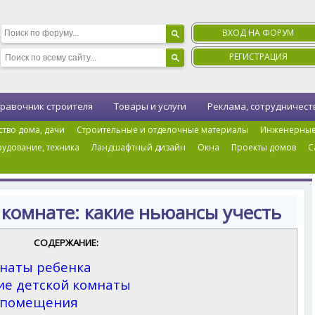
ВХОД НА ФОРУМ
РЕГИСТРАЦИЯ
равочник строителя
Товары и услуги
Реклама, сотрудничест
ство дома, дачи
Строительные и отделочные материалы
Инженерные
удование, техника
Ландшафтный дизайн
Окна
Проекты домов
С
т в детской комнате: какие ньюансы учесть
 комнате: какие ньюансы учесть
СОДЕРЖАНИЕ:
наты ребенка
ие детской комнаты
 помещения