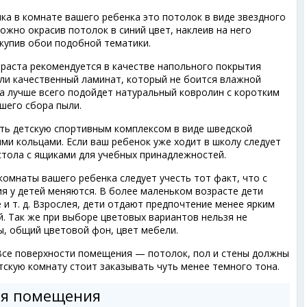
ка в комнате вашего ребенка это потолок в виде звездного
ожно окрасив потолок в синий цвет, наклеив на него
 купив обои подобной тематики.
зраста рекомендуется в качестве напольного покрытия
ли качественный ламинат, который не боится влажной
а лучше всего подойдет натуральный ковролин с коротким
шего сбора пыли.
ть детскую спортивным комплексом в виде шведской
ими кольцами. Если ваш ребенок уже ходит в школу следует
стола с ящиками для учебных принадлежностей.
омнаты вашего ребенка следует учесть тот факт, что с
я у детей меняются. В более маленьком возрасте дети
 и т. д. Взрослея, дети отдают предпочтение менее ярким
й. Так же при выборе цветовых вариантов нельзя не
, общий цветовой фон, цвет мебели.
 Все поверхности помещения — потолок, пол и стены должны
тскую комнату стоит заказывать чуть менее темного тона.
ия помещения