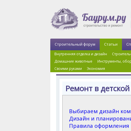
Строительный форум
Статьи
Сп
Внутренняя отделка и дизайн
Строитель
Домашние животные
Инструменты, обор
Своими руками
Экономия
Главная
›
Внутренняя отделка и дизайн
›
Ремон
Ремонт в детской
Выбираем дизайн ком
Дизайн и планирован
Правила оформления