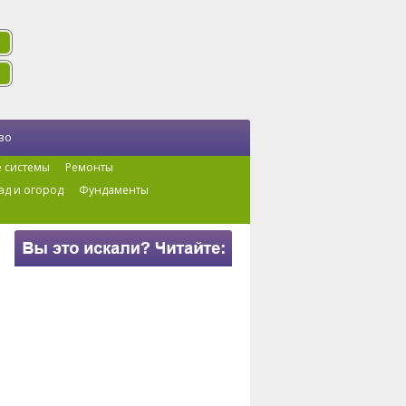
во
 системы
Ремонты
ад и огород
Фундаменты