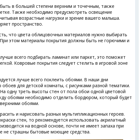
ыть в большей степени верхним и точечным, также
ветке. Также необходимо предусмотреть освещение
учитывая возрастные нагрузки и зрение вашего малыша.
иряет пространство.
есть, что цвета облицовочных материалов нужно выбирать
. При этом материалы покрытия должны быть не горючими и
 лучше всего подбирать ламинат или паркет, это поможет
легкой. Ковровые покрытия следует стелить в игровой зоне
дуется лучше всего поклеить обоями. В наши дни
обоев для детской комнаты, с рисунками разной тематики.
. На одну треть высоты стен от пола обои одной цветовой
ежду обоями необходимо отделить бордюром, который будет
 верхними обоями.
расить и нарисовать разных мультипликационных героев.
окраски стен, то рекомендуется использовать акрилатный
оизводится на водной основе, почти не имеет запаха при
ске не страшны бытовые моющие средства.