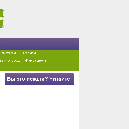
во
 системы
Ремонты
ад и огород
Фундаменты