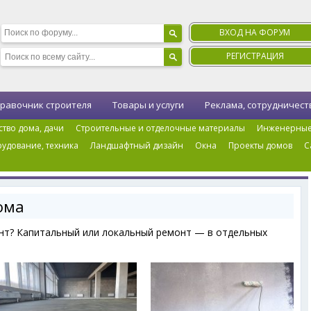
ВХОД НА ФОРУМ
РЕГИСТРАЦИЯ
равочник строителя
Товары и услуги
Реклама, сотрудничест
ство дома, дачи
Строительные и отделочные материалы
Инженерные
удование, техника
Ландшафтный дизайн
Окна
Проекты домов
С
ома
онт? Капитальный или локальный ремонт — в отдельных