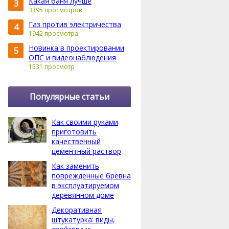
Какая баня лучше
3
3395 просмотров
Газ против электричества
4
1942 просмотра
Новинка в проектировании
5
ОПС и видеонаблюдения
1531 просмотр
Популярные статьи
Как своими руками
приготовить
качественный
цементный раствор
Как заменить
поврежденные бревна
в эксплуатируемом
деревянном доме
Декоративная
штукатурка: виды,