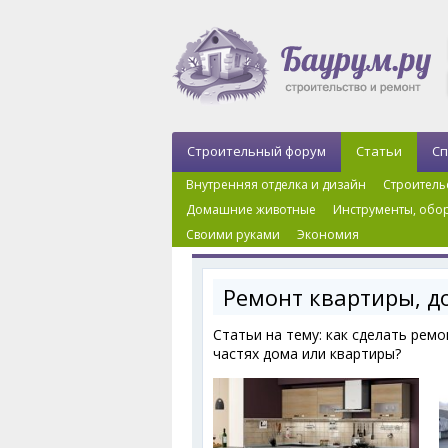
Строительный форум
Статьи
Сп
Внутренняя отделка и дизайн
Строитель
Домашние животные
Инструменты, обор
Своими руками
Экономия
Главная
›
Ремонт квартиры, дома
›
Страница 2
Ремонт квартиры, д
Статьи на тему: как сделать рем
частях дома или квартиры?