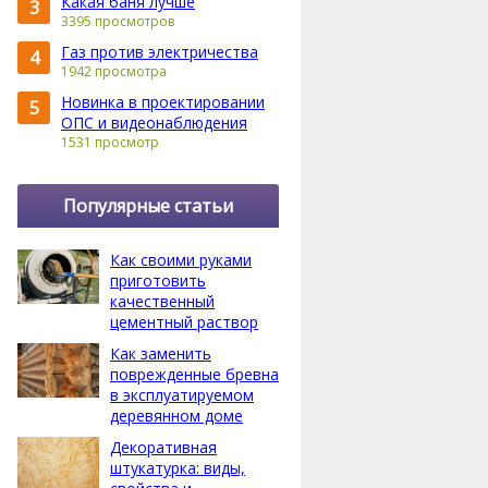
Какая баня лучше
3
3395 просмотров
Газ против электричества
4
1942 просмотра
Новинка в проектировании
5
ОПС и видеонаблюдения
1531 просмотр
Популярные статьи
Как своими руками
приготовить
качественный
цементный раствор
Как заменить
поврежденные бревна
в эксплуатируемом
деревянном доме
Декоративная
штукатурка: виды,