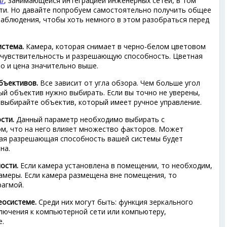
u/
, занимающейся интеграцией инженерных сетей, в том
сти. Но давайте попробуем самостоятельно получить общее
наблюдения, чтобы хоть немного в этом разобраться перед
истема.
Камера, которая снимает в черно-белом цветовом
 чувствительность и разрешающую способность. Цветная
о и цена значительно выше.
бъективов.
Все зависит от угла обзора. Чем больше угол
ый объектив нужно выбирать. Если вы точно не уверены,
 выбирайте объектив, который имеет ручное управление.
сти.
Данный параметр необходимо выбирать с
ом, что на него влияет множество факторов. Может
щая разрешающая способность вашей системы будет
на.
ости.
Если камера установлена в помещении, то необходим,
амеры. Если камера размещена вне помещения, то
агмой.
еосистеме.
Среди них могут быть: функция зеркального
ючения к компьютерной сети или компьютеру,
е.