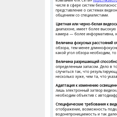
компания «ЛК Сети»
https://lkseti.r
числе в сфере систем безопасно
представление о системах видео
общением со специалистами.
Цветная или черно-белая видеос
диапазоне, имеет более высокую
камера — более информативна, н
Величина фокусных расстояний о
обзора, тем менее длиннофокусн
какой угол обзора необходим, то
Величина разрешающей способно
определенным запасом. Дело в т
случиться так, что результирую
несколько хуже, чем та, что указа
Адаптация к изменению освещенн
лишь электронный затвор видеок
необходим объектив с автодиафр
Специфические требования к вид
отображение, возможность подкл
водонепроницаемость и так дале