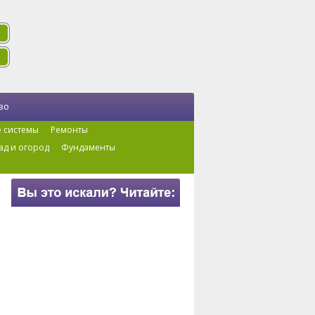
во
 системы
Ремонты
ад и огород
Фундаменты