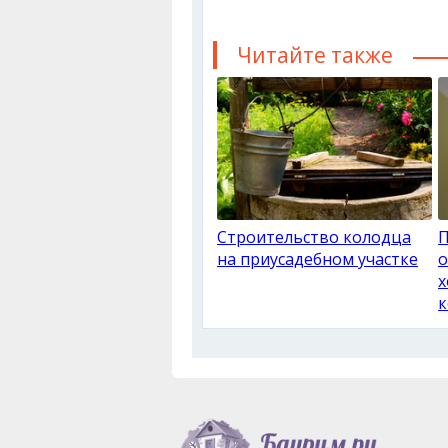
Читайте также
Строительство колодца
на приусадебном участке
о
х