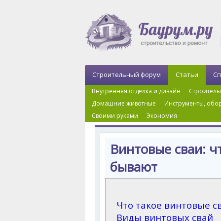
Строительный форум
Статьи
Сп
Внутренняя отделка и дизайн
Строитель
Домашние животные
Инструменты, обор
Своими руками
Экономия
Главная
›
Фундаменты
›
Свайный фундамент
›
Винтовые сваи: чт
бывают
Что такое винтовые с
Виды винтовых свай