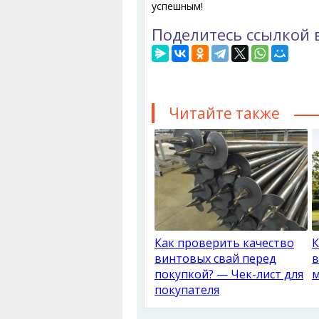
успешным!
Поделитесь ссылкой 
Читайте также
Как проверить качество
К
винтовых свай перед
в
покупкой? — Чек-лист для
м
покупателя