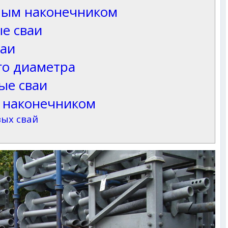
рным наконечником
е сваи
ваи
го диаметра
е сваи
м наконечником
ых свай