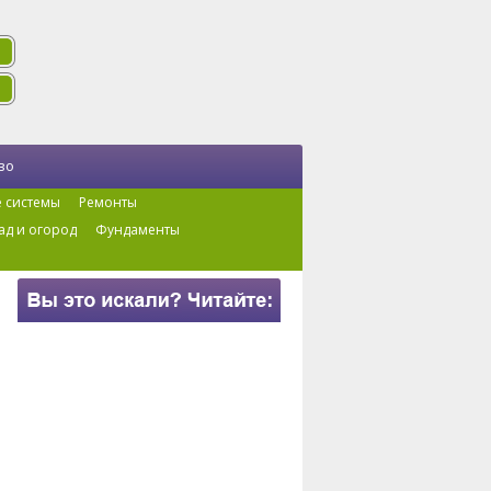
во
 системы
Ремонты
ад и огород
Фундаменты