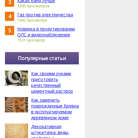
Какая баня лучше
3
3395 просмотров
Газ против электричества
4
1942 просмотра
Новинка в проектировании
5
ОПС и видеонаблюдения
1531 просмотр
Популярные статьи
Как своими руками
приготовить
качественный
цементный раствор
Как заменить
поврежденные бревна
в эксплуатируемом
деревянном доме
Декоративная
штукатурка: виды,