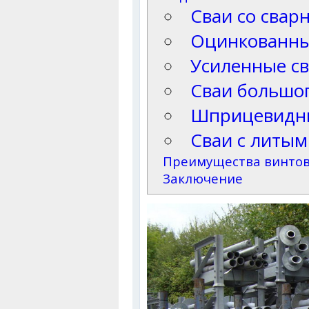
Сваи со сва
Оцинкованны
Усиленные с
Сваи большо
Шприцевидны
Сваи с литы
Преимущества винтов
Заключение