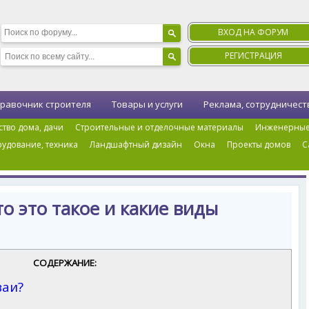
ВХОД НА ФОРУМ
РЕГИСТРАЦИЯ
равочник строителя
Товары и услуги
Реклама, сотрудничест
ство дома, дачи
Строительные и отделочные материалы
Инженерные
удование, техника
Ландшафтный дизайн
Окна
Проекты домов
С
Винтовые сваи: что это такое и какие виды бывают
о это такое и какие виды
СОДЕРЖАНИЕ:
ваи?