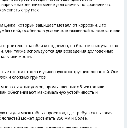
 сварные наконечники менее долговечны по сравнению с
каменистых грунтах.
м цинка, который защищает металл от коррозии. Это
лужбы свай, особенно в условиях повышенной влажности или
я строительства вблизи водоемов, на болотистых участках
ми. Они также используются для возведения долговечных
ичалы или мосты.
тые стенки ствола и усиленную конструкцию лопастей. Они
зок и сложных грунтов.
а многоэтажных домов, промышленных объектов или
сваи обеспечивают максимальную устойчивость и
уются для масштабных проектов, где требуется высокая
 лопастей может достигать 850 мм и более.
льства мостов, вышек, ангаров и других тяжелых