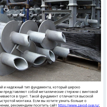
й и надежный тип фундамента, который широко
Они представляют собой металлические стержни с винтовой
чиваются в грунт. Такой фундамент отличается высокой
ыстротой монтажа. Если вы хотите узнать больше о
енении, рекомендуем посетить сайт
https://www.zavod-svai.ru/
,