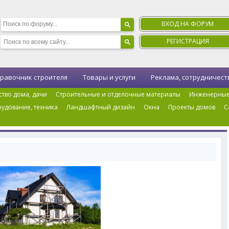
ВХОД НА ФОРУМ
РЕГИСТРАЦИЯ
равочник строителя
Товары и услуги
Реклама, сотрудничест
ство дома, дачи
Строительные и отделочные материалы
Инженерные
удование, техника
Ландшафтный дизайн
Окна
Проекты домов
С
ные дома