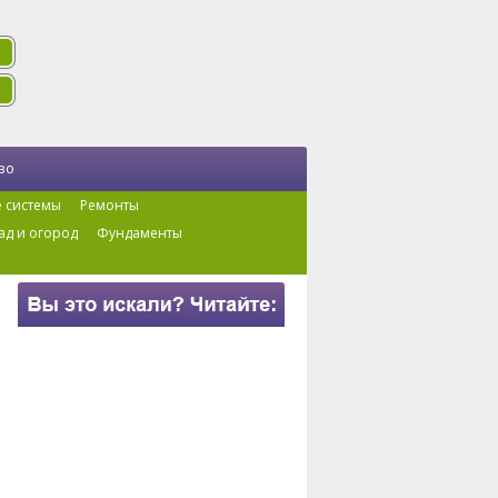
во
 системы
Ремонты
ад и огород
Фундаменты