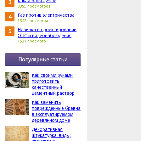
Какая баня лучше
3
3395 просмотров
Газ против электричества
4
1942 просмотра
Новинка в проектировании
5
ОПС и видеонаблюдения
1531 просмотр
Популярные статьи
Как своими руками
приготовить
качественный
цементный раствор
Как заменить
поврежденные бревна
в эксплуатируемом
деревянном доме
Декоративная
штукатурка: виды,