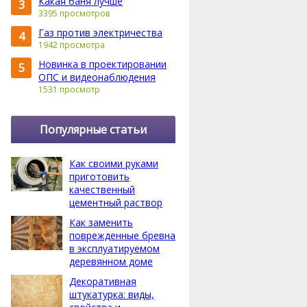
Какая баня лучше
3
3395 просмотров
Газ против электричества
4
1942 просмотра
Новинка в проектировании
5
ОПС и видеонаблюдения
1531 просмотр
Популярные статьи
Как своими руками
приготовить
качественный
цементный раствор
Как заменить
поврежденные бревна
в эксплуатируемом
деревянном доме
Декоративная
штукатурка: виды,