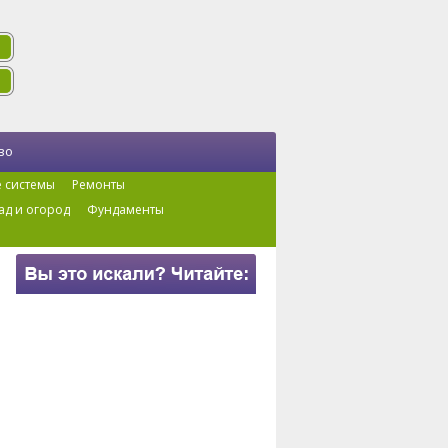
во
 системы
Ремонты
ад и огород
Фундаменты