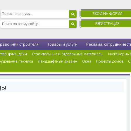
ВХОД НА ФОРУМ
РЕГИСТРАЦИЯ
равочник строителя
Товары и услуги
Реклама, сотрудничест
ство дома, дачи
Строительные и отделочные материалы
Инженерные
удование, техника
Ландшафтный дизайн
Окна
Проекты домов
С
ные лестницы
цы