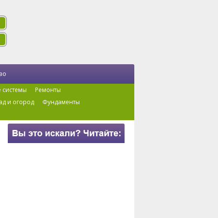
во
 системы
Ремонты
ад и огород
Фундаменты