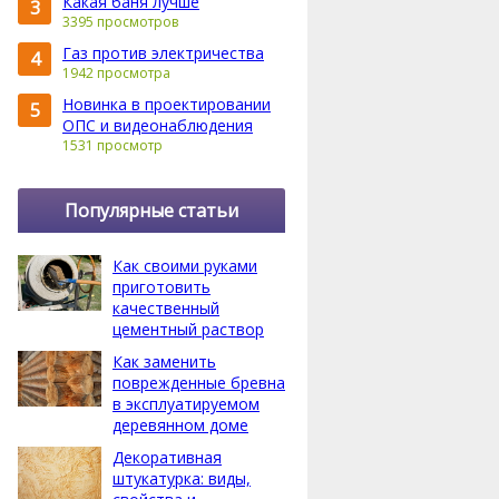
Какая баня лучше
3
3395 просмотров
Газ против электричества
4
1942 просмотра
Новинка в проектировании
5
ОПС и видеонаблюдения
1531 просмотр
Популярные статьи
Как своими руками
приготовить
качественный
цементный раствор
Как заменить
поврежденные бревна
в эксплуатируемом
деревянном доме
Декоративная
штукатурка: виды,