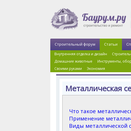
Строительный форум
Статьи
Сп
Внутренняя отделка и дизайн
Строитель
Домашние животные
Инструменты, обор
Своими руками
Экономия
Главная
›
Строительство дома, дачи
›
Заборы 
Металлическая се
Что такое металличес
Применение металличе
Виды металлической 