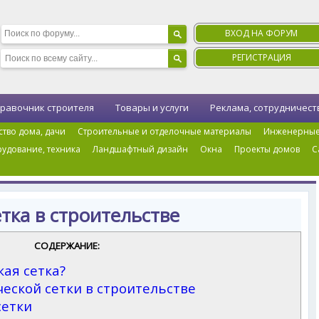
ВХОД НА ФОРУМ
РЕГИСТРАЦИЯ
равочник строителя
Товары и услуги
Реклама, сотрудничест
ство дома, дачи
Строительные и отделочные материалы
Инженерные
удование, техника
Ландшафтный дизайн
Окна
Проекты домов
С
и ограждения
›
Металлическая сетка в строительстве
тка в строительстве
СОДЕРЖАНИЕ:
кая сетка?
ской сетки в строительстве
сетки