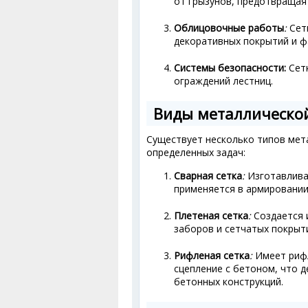
от грызунов, предотвращая
Облицовочные работы
:
Сетк
декоративных покрытий и ф
Системы безопасности:
Сетк
ограждений лестниц.
Виды металлической
Существует несколько типов мета
определенных задач:
Сварная сетка
:
Изготавлива
применяется в армировании
Плетеная сетка
:
Создается 
заборов и сетчатых покрыт
Рифленая сетка
:
Имеет риф
сцепление с бетоном, что 
бетонных конструкций.