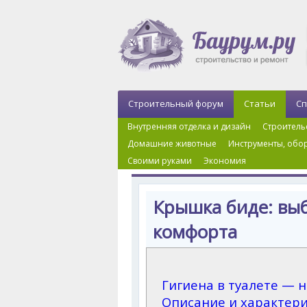
Строительный форум
Статьи
Сп
Внутренняя отделка и дизайн
Строитель
Домашние животные
Инструменты, обор
Своими руками
Экономия
Главная
›
Внутренняя отделка и дизайн
›
Крышк
Крышка биде: выб
комфорта
Гигиена в туалете — 
Описание и характер