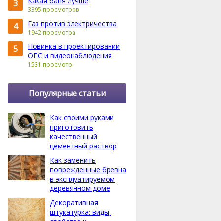
Какая баня лучше
3
3395 просмотров
Газ против электричества
4
1942 просмотра
Новинка в проектировании
5
ОПС и видеонаблюдения
1531 просмотр
Популярные статьи
Как своими руками
приготовить
качественный
цементный раствор
Как заменить
поврежденные бревна
в эксплуатируемом
деревянном доме
Декоративная
штукатурка: виды,