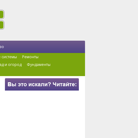
во
 системы
Ремонты
ад и огород
Фундаменты