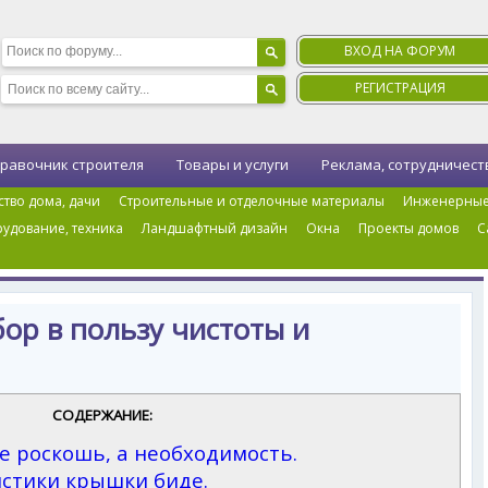
ВХОД НА ФОРУМ
РЕГИСТРАЦИЯ
равочник строителя
Товары и услуги
Реклама, сотрудничест
ство дома, дачи
Строительные и отделочные материалы
Инженерные
удование, техника
Ландшафтный дизайн
Окна
Проекты домов
С
а биде: выбор в пользу чистоты и комфорта
ор в пользу чистоты и
СОДЕРЖАНИЕ:
не роскошь, а необходимость.
истики крышки биде.