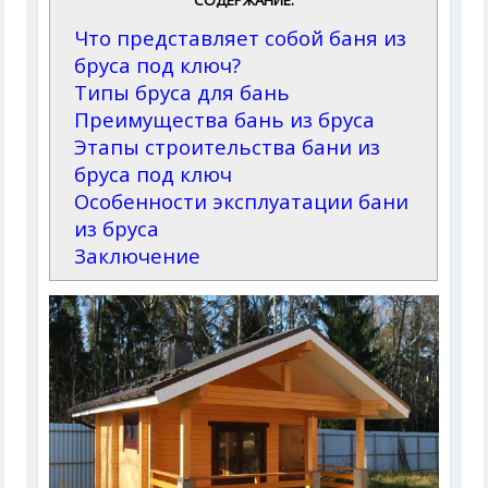
СОДЕРЖАНИЕ:
Что представляет собой баня из
бруса под ключ?
Типы бруса для бань
Преимущества бань из бруса
Этапы строительства бани из
бруса под ключ
Особенности эксплуатации бани
из бруса
Заключение