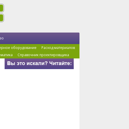
во
ерное оборудование
Расход материалов
ематика
Справочник проектировщика