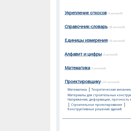
Укрепление откосов
(4 записей)
Справочник-словарь
(28 записей)
Единицы измерения
(18 записей)
Алфавит и цифры
(2 записей)
Математика
(5 записей)
Проектировщику
(231 записей)
|
Математика
Теоретическая механик
Материалы для строительных констру
Напряжения, деформации, прочность 
|
|
Строительное проектирование
Конструктивные решения зданий