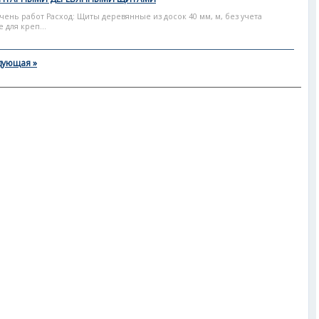
чень работ Расход: Щиты деревянные из досок 40 мм, м, без учета
для креп...
дующая »