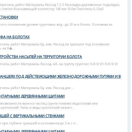
Перечень работ Материалы Расход 1 2 3 Раскладка деревянных подкладок,
 снятие Всасывающий коллектор 168 мм 10,0м Пластины 0,12м3
СТАНОВКИ
го понижения уровня грунтовых вод - до 20 м и более. Основная их
РФА НА БОЛОТАХ
речень работ Материалы Ед. изм. Расход на траншеи под основание
 на б�...
СТРОЙСТВА НАСЫПЕЙ НА ТЕРРИТОРИИ БОЛОТА
ь работ Материалы Расход, м3, на группу грунтов l II-III IV VI I II-III IV VI
 ТРАНШЕЯХ ПОД ДЕЙСТВУЮЩИМИ ЖЕЛЕЗНОДОРОЖНЫМИ ПУТЯМИ И В
чень работ Материалы Ед. изм. Расход для ...
ВЕНТАРНЫМИ ДЕРЕВЯННЫМИ ЩИТАМИ
 возможности выноса частиц грунта помимо водоотлива или
креплений. Типы и виды креплений назнач...
НШЕЙ С ВЕРТИКАЛЬНЫМИ СТЕНКАМИ
при глубине траншей и котлованов до 3 м с п...
ВЕНТАРНЫМИ ДЕРЕВЯННЫМИ ЩИТАМИ