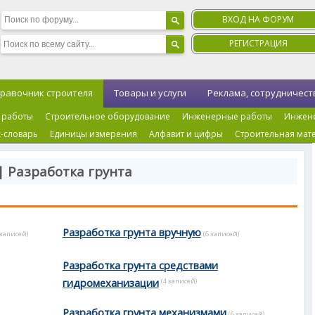
ВХОД НА ФОРУМ
РЕГИСТРАЦИЯ
равочник строителя
Товары и услуги
Реклама, сотрудничест
 работы
Строительное оборудование
Инженерные работы
Инжен
-словарь
Единицы измерения
Алфавит и цифры
Строительная мат
| Разработка грунта
Разработка грунта вручную
 записей)
(6 записей)
Разработка грунта средствами
гидромеханизации
(4 записей)
Разработка грунта механизмами
(6 записей)