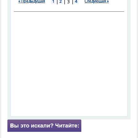
« Предыдущая
1
|
2
|
|
4
Следующая »
3