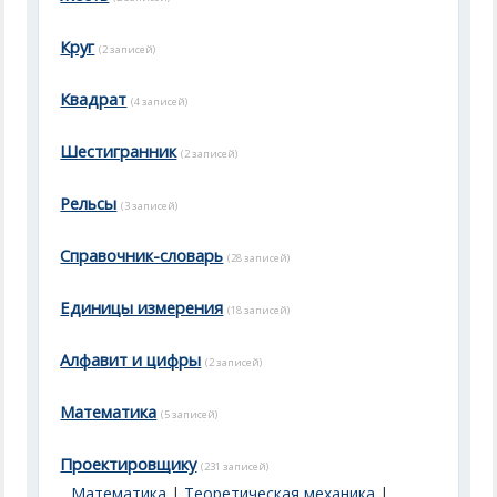
Круг
(2 записей)
Квадрат
(4 записей)
Шестигранник
(2 записей)
Рельсы
(3 записей)
Справочник-словарь
(28 записей)
Единицы измерения
(18 записей)
Алфавит и цифры
(2 записей)
Математика
(5 записей)
Проектировщику
(231 записей)
Математика
|
Теоретическая механика
|