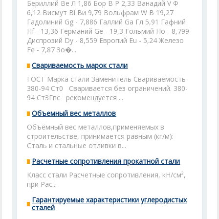
Бериллий Ве Л 1,86 Бор В Р 2,33 Ванадий V Ф
6,12 Висмут Вi Ви 9,79 Вольфрам W В 19,27
Гадолиний Gg - 7,886 Галлий Ga Гл 5,91 Гафний
Hf - 13,36 Германий Ge - 19,3 Гольмий Но - 8,799
Диспрозий Dy - 8,559 Европий Eu - 5,24 Железо
Fe - 7,87 Зо�...
Свариваемость марок стали
ГОСТ Марка стали Заменитель Свариваемость
380-94 Ст0 Сваривается без ограничений. 380-
94 СтЗГпс рекомендуется ...
Объемный вес металлов
Объёмный вес металлов,применяемых в
строительстве, принимается равным (кг/м):
Сталь и стальные отливки в...
Расчетные сопротивления прокатной стали
Класс стали Расчетные сопротивления, кН/см²,
при Рас...
Гарантируемые характеристики углеродистых
сталей