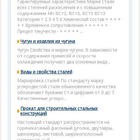
Гарантируемые характеристики Марки стали
всех степеней раскисления и с повышенным
содержанием Mn ВСт2, ВСтЗ, ВСт5 ВСтЗ
Категории 1 2 3 4 5 6 Химический состав + + + +
+ + Временное сопротивление + + + + + +
Предел текучести - + + + + + ...
Чугун и изделия из чугуна
Чугун Свойства и марки чугуна. В зависимости
от содержания примесей и скорости
охлаждения получают два основных вида...
Виды и свойства сталей
Маркировка сталей По стандарту марку
углеродистой стали обыкновенного качества
обозначают буквами Ст и цифрами от 0 до 7.
Качественные углеро...
Прокат для строительных стальных
конструкций
Настоящий стандарт распространяется на
горячекатаный фасонный (уголки, двутавры,
швеллеры), листовой, широкополосный
универсальный ...