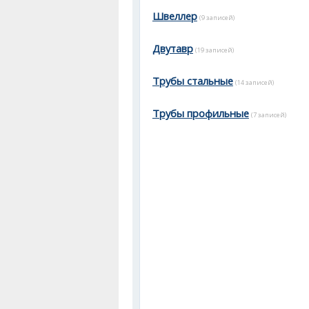
Швеллер
(9 записей)
Двутавр
(19 записей)
Трубы стальные
(14 записей)
Трубы профильные
(7 записей)