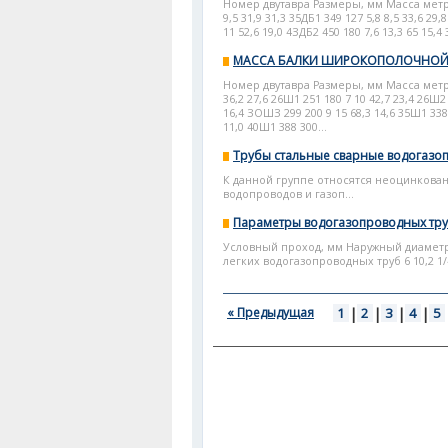
Номер двутавра Размеры, мм Масса метра, 
9,5 31,9 31,3 35ДБ1 349 127 5,8 8,5 33,6 29,
11 52,6 19,0 4ЗДБ2 450 180 7,6 13,3 65 15,4
МАССА БАЛКИ ШИРОКОПОЛОЧНОЙ 
Номер двутавра Размеры, мм Масса метра, 
36,2 27,6 26Ш1 251 180 7 10 42,7 23,4 26Ш2
16,4 ЗОШЗ 299 200 9 15 68,3 14,6 35Ш1 338 
11,0 40Ш1 388 300...
Трубы стальные сварные водогазо
К данной группе относятся неоцинков
водопроводов и газоп...
Параметры водогазопроводных тр
Условный проход, мм Наружный диаметр,
легких водогазопроводных труб 6 10,2 1/4 1
« Предыдущая
1
|
2
|
3
|
4
|
5