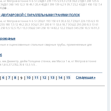
кг Метров в тонне h b S t 24ДБ1 239 115 5,5 9,3 27,8 36,0 27ДБ1 269 125 6
8 36ДБ1 360 145 12,3 18 49,1 20,4 40ДБ1 399 139 6,2 9 39,7 25,2 4ЗДБ1 450 152 7,4
 30Д�...
ДВУТАВРОВОЙ С ПАРАЛЛЕЛЬНЫМИ ГРАНЯМИ ПОЛОК
кг Метров в тонне h b S t 20Ш1 193 150 6 9 30,6 32,7 23Ш1 226 155 6,5 10
 255 180 7,5 12 49,2 20,3 ЗОШ1 291 200 8 11 53,6 18,7 ЗОШ2 295 200 8,5 13 61
250 9,5 12,5 75,1 13,3 35Ш2 341 250 10 14 82,2 12,2 35ШЗ 345 250 10,5 16 91,3
проводные
анные и оцинкованные стальные сварные трубы, применяемые для
уб
 мм Диаметр, дюйм Толщина стенки, мм Масса 1 м, кг Метров в тонне
,8 0,37 2702,70 8 13,5 1/3...
|
6
|
7
|
8
|
|
10
|
11
|
12
|
13
|
14
|
15
Следующая »
9