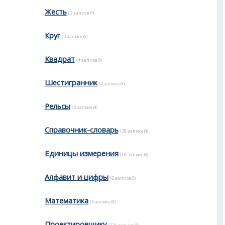
Жесть
(2 записей)
Круг
(2 записей)
Квадрат
(4 записей)
Шестигранник
(2 записей)
Рельсы
(3 записей)
Справочник-словарь
(28 записей)
Единицы измерения
(18 записей)
Алфавит и цифры
(2 записей)
Математика
(5 записей)
Проектировщику