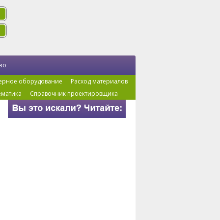
во
ерное оборудование
Расход материалов
ематика
Справочник проектировщика