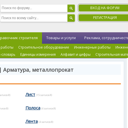
ВХОД НА ФОРУМ
РЕГИСТРАЦИЯ
равочник строителя
Товары и услуги
Реклама, сотрудничест
 работы
Строительное оборудование
Инженерные работы
Инжен
-словарь
Единицы измерения
Алфавит и цифры
Строительная мат
| Арматура, металлопрокат
Лист
записей)
(15 записей)
Полоса
аписей)
(4 записей)
Лента
(4 записей)