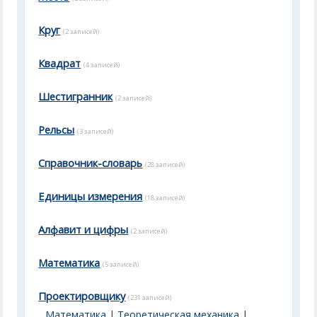
Круг
(2 записей)
Квадрат
(4 записей)
Шестигранник
(2 записей)
Рельсы
(3 записей)
Справочник-словарь
(28 записей)
Единицы измерения
(18 записей)
Алфавит и цифры
(2 записей)
Математика
(5 записей)
Проектировщику
(231 записей)
Математика
|
Теоретическая механика
|