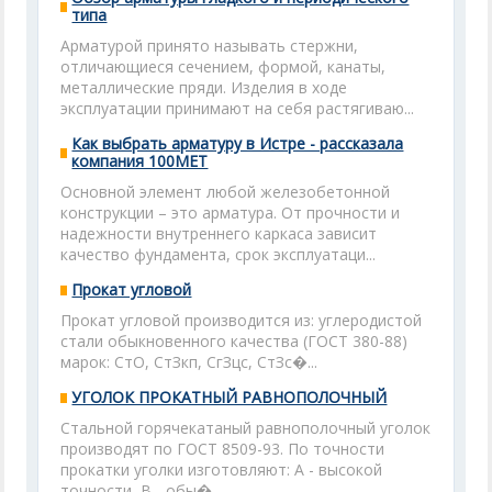
типа
Арматурой принято называть стержни,
отличающиеся сечением, формой, канаты,
металлические пряди. Изделия в ходе
эксплуатации принимают на себя растягиваю...
Как выбрать арматуру в Истре - рассказала
компания 100МЕТ
Основной элемент любой железобетонной
конструкции – это арматура. От прочности и
надежности внутреннего каркаса зависит
качество фундамента, срок эксплуатаци...
Прокат угловой
Прокат угловой производится из: углеродистой
стали обыкновенного качества (ГОСТ 380-88)
марок: СтО, СтЗкп, СгЗцс, СтЗс�...
УГОЛОК ПРОКАТНЫЙ РАВНОПОЛОЧНЫЙ
Стальной горячекатаный равнополочный уголок
производят по ГОСТ 8509-93. По точности
прокатки уголки изготовляют: А - высокой
точности, В - обы�...