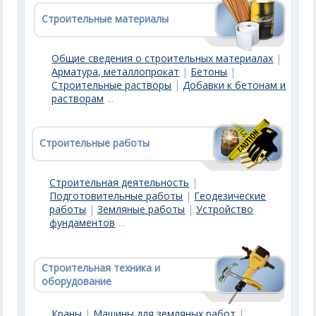
Строительные материалы
Общие сведения о строительных материалах
|
Арматура, металлопрокат
|
Бетоны
|
Строительные растворы
|
Добавки к бетонам и
растворам
...
Строительные работы
Строительная деятельность
|
Подготовительные работы
|
Геодезические
работы
|
Земляные работы
|
Устройство
фундаментов
...
Строительная техника и
оборудование
Краны
|
Машины для земляных работ
|