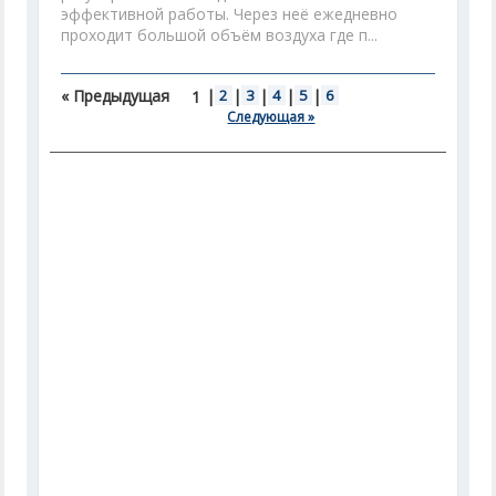
эффективной работы. Через неё ежедневно
проходит большой объём воздуха где п...
« Предыдущая
|
2
|
3
|
4
|
5
|
6
1
Следующая »