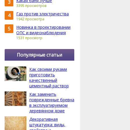
Какая баня лучше
3
3395 просмотров
Газ против электричества
4
1942 просмотра
Новинка в проектировании
5
ОПС и видеонаблюдения
1531 просмотр
Популярные статьи
Как своими руками
приготовить
качественный
цементный раствор
Как заменить
поврежденные бревна
в эксплуатируемом
деревянном доме
Декоративная
штукатурка: виды,