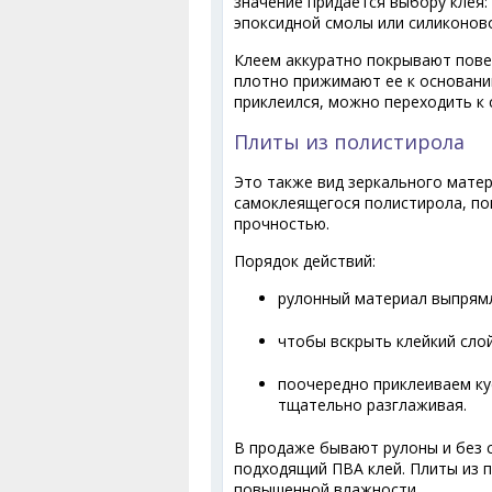
значение придается выбору клея:
эпоксидной смолы или силиконово
Клеем аккуратно покрывают повер
плотно прижимают ее к основани
приклеился, можно переходить к
Плиты из полистирола
Это также вид зеркального матер
самоклеящегося полистирола, по
прочностью.
Порядок действий:
рулонный материал выпрямл
чтобы вскрыть клейкий слой
поочередно приклеиваем ку
тщательно разглаживая.
В продаже бывают рулоны и без 
подходящий ПВА клей. Плиты из 
повышенной влажности.