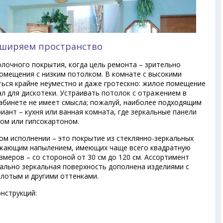
сширяем пространство
лочного покрытия, когда цель ремонта – зрительно
омещения с низким потолком. В комнате с высокими
ться крайне неуместно и даже гротескно: жилое помещение
ал для дискотеки. Устраивать потолок с отражением в
кабинете не имеет смысла; пожалуй, наиболее подходящим
иант – кухня или ванная комната, где зеркальные панели
ом или гипсокартоном.
ом исполнении – это покрытие из стеклянно-зеркальных
ажающим напылением, имеющих чаще всего квадратную
змеров – со стороной от 30 см до 120 см. Ассортимент
рально зеркальная поверхность дополнена изделиями с
олотым и другими оттенками.
нструкций: