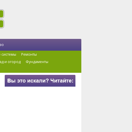
во
 системы
Ремонты
ад и огород
Фундаменты