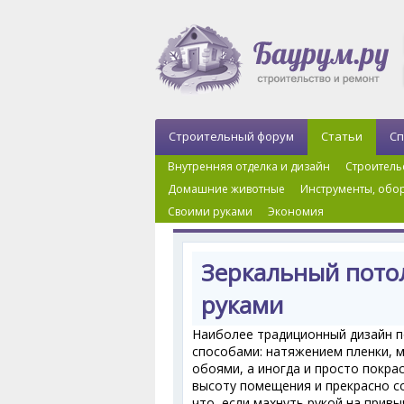
Строительный форум
Статьи
Сп
Внутренняя отделка и дизайн
Строитель
Домашние животные
Инструменты, обор
Своими руками
Экономия
Главная
›
Внутренняя отделка и дизайн
›
Детск
Зеркальный потол
руками
Наиболее традиционный дизайн п
способами: натяжением пленки, 
обоями, а иногда и просто покра
высоту помещения и прекрасно с
что, если махнуть рукой на прив