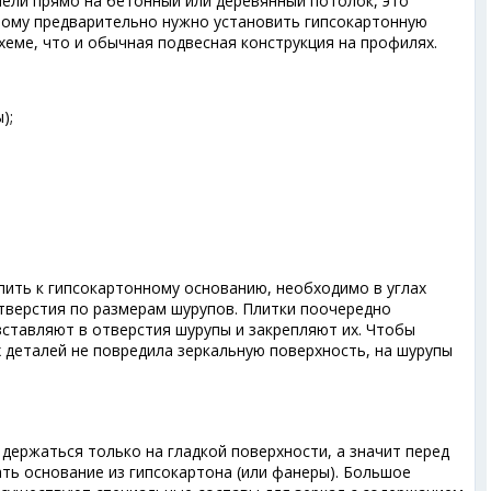
нели прямо на бетонный или деревянный потолок, это
этому предварительно нужно установить гипсокартонную
схеме, что и обычная подвесная конструкция на профилях.
);
пить к гипсокартонному основанию, необходимо в углах
тверстия по размерам шурупов. Плитки поочередно
ставляют в отверстия шурупы и закрепляют их. Чтобы
 деталей не повредила зеркальную поверхность, на шурупы
держаться только на гладкой поверхности, а значит перед
ть основание из гипсокартона (или фанеры). Большое