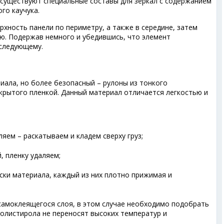
 существуют специальные составы для зеркал с содержанием
го каучука.
хность панели по периметру, а также в середине, затем
ю. Подержав немного и убедившись, что элемент
 следующему.
иала, но более безопасный – рулоны из тонкого
крытого пленкой. Данный материал отличается легкостью и
яем – раскатываем и кладем сверху груз;
, пленку удаляем;
ски материала, каждый из них плотно прижимая и
самоклеящегося слоя, в этом случае необходимо подобрать
полистирола не переносят высоких температур и