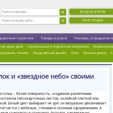
ВХОД НА ФОРУМ
РЕГИСТРАЦИЯ
равочник строителя
Товары и услуги
Реклама, сотрудничест
ство дома, дачи
Строительные и отделочные материалы
Инженерные
удование, техника
Ландшафтный дизайн
Окна
Проекты домов
С
ая
›
Зеркальный потолок и «звездное небо» своими руками
ок и «звездное небо» своими
отолка – белая поверхность, созданная различными
монтажом гипсокартонных листов, оклейкой плиткой или
ской. Белый цвет выбирают не зря: он визуально увеличивает
очетается с мебелью, стенами и оконным оформлением. А
ычные стандарты и соорудить потолок, кардинально