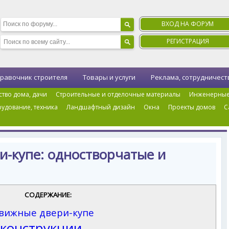
ВХОД НА ФОРУМ
РЕГИСТРАЦИЯ
равочник строителя
Товары и услуги
Реклама, сотрудничест
ство дома, дачи
Строительные и отделочные материалы
Инженерные
удование, техника
Ландшафтный дизайн
Окна
Проекты домов
С
иалы
›
Двери
›
Раздвижные двери-купе: одностворчатые и двухстворчатые
и-купе: одностворчатые и
СОДЕРЖАНИЕ:
вижные двери-купе
 конструкции