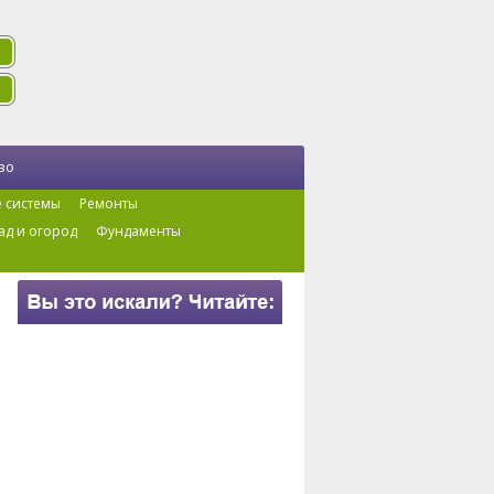
во
 системы
Ремонты
ад и огород
Фундаменты