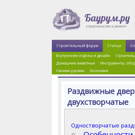
Строительный форум
Статьи
Сп
Внутренняя отделка и дизайн
Строитель
Домашние животные
Инструменты, обор
Своими руками
Экономия
Главная
›
Строительные и отделочные матер
Раздвижные двер
двухстворчатые
Одностворчатые разд
Особенности