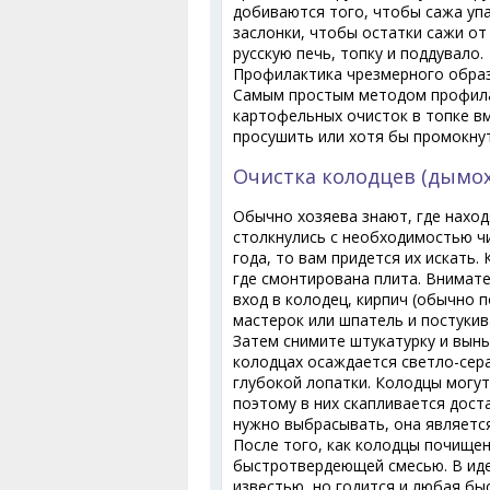
добиваются того, чтобы сажа упа
заслонки, чтобы остатки сажи от
русскую печь, топку и поддувало.
Профилактика чрезмерного обра
Самым простым методом профила
картофельных очисток в топке вм
просушить или хотя бы промокнут
Очистка колодцев (дымох
Обычно хозяева знают, где наход
столкнулись с необходимостью чи
года, то вам придется их искать.
где смонтирована плита. Внимате
вход в колодец, кирпич (обычно 
мастерок или шпатель и постукив
Затем снимите штукатурку и вынь
колодцах осаждается светло-сер
глубокой лопатки. Колодцы могут
поэтому в них скапливается дост
нужно выбрасывать, она являетс
После того, как колодцы почищен
быстротвердеющей смесью. В идеа
известью, но годится и любая б