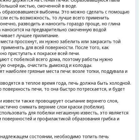
большой кистью, смоченной в воде.
ь образовавшиеся выбоины. Это можно сделать с помощью
Если есть возможность, то лучше всего применить
конечно, разводить и наносить гораздо проще, но глина
а наносится на предварительно смоченную водой
ечивает лучшее прилипание.
 места просохнут, их нужно забелить или закрасить той
 применять для всей поверхности. После того, как
но приступать к покраске всей печи.
щают с побелкой всего дома, поэтому работы нужно
вую очередь, очистить дымоход и колодцы.
т наиболее грязные места печи: возле топки, поддувала и
зводятся в теплое время года, печь должна быть холодной.
ю поверхность печи, то она быстро потрескается, и будет
 извести также провоцирует осыпание верхнего слоя,
астично снимать верхние слои краски (побелки).
спользовать для побелки негашеную известь, это является
поверхностей и профилактикой образования грибка и
 надлежащем состоянии, необходимо топить печь