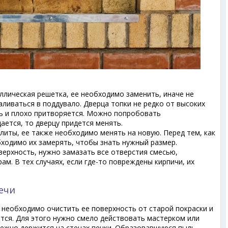
ллическая решетка, ее необходимо заменить, иначе не
ливаться в поддувало. Дверца топки не редко от высоких
ь и плохо притворяется. Можно попробовать
дается, то дверцу придется менять.
литы, ее также необходимо менять на новую. Перед тем, как
бходимо их замерять, чтобы знать нужный размер.
ерхность, нужно замазать все отверстия смесью,
ам. В тех случаях, если где-то повреждены кирпичи, их
ечи
, необходимо очистить ее поверхность от старой покраски и
тся. Для этого нужно смело действовать мастерком или
дежно держится на стенах печки. Образовавшуюся пыль