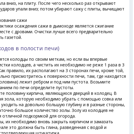
ла вниз, на плиту. После чего несколько раз открывают
 ударов упали вниз; потом убирают сажу с плиты, вычищают
зования сажи
ктики осаждения сажи в дымоходе является сжигание
есте с дровами. Очистки лучше всего предварительно
ь газетой.
одов в полости печи)
ятся колодцы по своим меткам, но если вы впервые
стки колодцев, а чистить их необходимо не реже 1 раза в 3
 Как правило, их располагают на 3 сторонах печи, кроме той,
льно присмотритесь к поверхности печи, там, где находится
половина) лежит ребром и под ним пустота. Возьмите
анием по печи определите пустоты.
те половину кирпича, являющуюся дверцей в колодец. В
ая зола, которую необходимо убрать с помощью совка или
 уходить на довольно большую глубину и в разные стороны,
аточно большое количество золы. Золу из колодцев не
я отличной подкормкой для огорода.
ы, их необходимо вновь закрыть кирпичом и замазать
ле это должна быть глина, разведенная с водой и
ыстротвердеющая штукатурка.