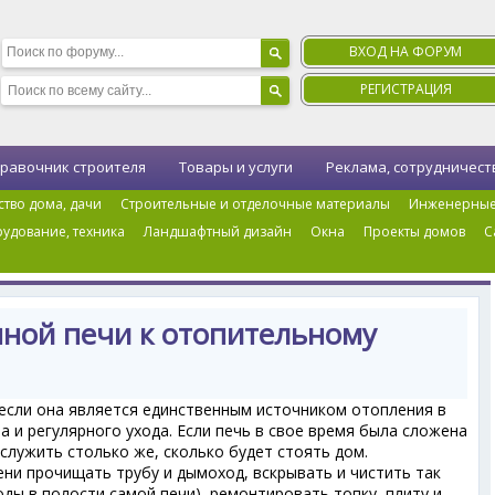
ВХОД НА ФОРУМ
РЕГИСТРАЦИЯ
равочник строителя
Товары и услуги
Реклама, сотрудничест
ство дома, дачи
Строительные и отделочные материалы
Инженерные
удование, техника
Ландшафтный дизайн
Окна
Проекты домов
С
›
Подготовка дровяной печи к отопительному сезону
яной печи к отопительному
 если она является единственным источником отопления в
а и регулярного ухода. Если печь в свое время была сложена
служить столько же, сколько будет стоять дом.
ни прочищать трубу и дымоход, вскрывать и чистить так
ы в полости самой печи), ремонтировать топку, плиту и