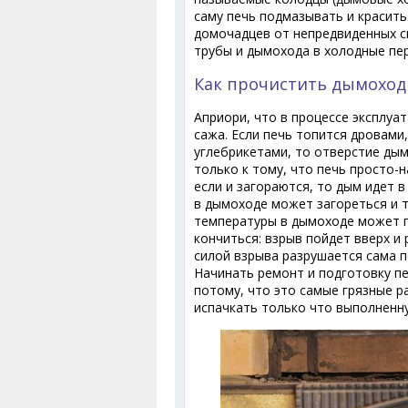
саму печь подмазывать и красить
домочадцев от непредвиденных си
трубы и дымохода в холодные пе
Как прочистить дымоход 
Априори, что в процессе эксплуат
сажа. Если печь топится дровами,
углебрикетами, то отверстие ды
только к тому, что печь просто-н
если и загораются, то дым идет 
в дымоходе может загореться и 
температуры в дымоходе может п
кончиться: взрыв пойдет вверх и
силой взрыва разрушается сама п
Начинать ремонт и подготовку пе
потому, что это самые грязные р
испачкать только что выполненну