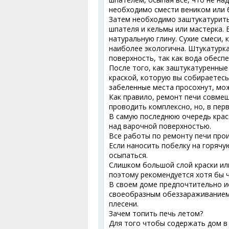
необходимо смести веником или 
Затем необходимо заштукатурит
шпателя и кельмы или мастерка. 
натуральную глину. Сухие смеси, 
наиболее экологична. Штукатурк
поверхность, так как вода обесп
После того, как заштукатуренные
краской, которую вы собираетесь
забеленные места просохнут, мож
Как правило, ремонт печи совме
проводить комплексно, но, в пер
В самую последнюю очередь крася
над варочной поверхностью.
Все работы по ремонту печи прои
Если наносить побелку на горячу
осыпаться.
Слишком большой слой краски или
поэтому рекомендуется хотя бы ч
В своем доме предпочтительно и
своеобразным обеззараживанием 
плесени.
Зачем топить печь летом?
Для того чтобы содержать дом в