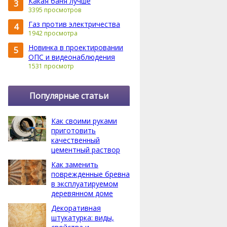
Какая баня лучше
3
3395 просмотров
Газ против электричества
4
1942 просмотра
Новинка в проектировании
5
ОПС и видеонаблюдения
1531 просмотр
Популярные статьи
Как своими руками
приготовить
качественный
цементный раствор
Как заменить
поврежденные бревна
в эксплуатируемом
деревянном доме
Декоративная
штукатурка: виды,