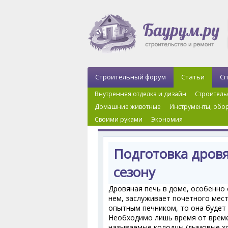
Строительный форум
Статьи
Сп
Внутренняя отделка и дизайн
Строитель
Домашние животные
Инструменты, обор
Своими руками
Экономия
Главная
›
Инженерные системы
›
Отопление
Подготовка дров
сезону
Дровяная печь в доме, особенно
нем, заслуживает почетного мест
опытным печником, то она будет 
Необходимо лишь время от време
называемые колодцы (дымовые ход