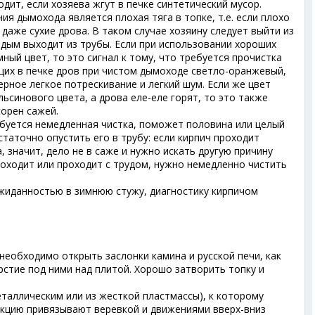
дит, если хозяева жгут в печке синтетический мусор.
я дымохода является плохая тяга в топке, т.е. если плохо
даже сухие дрова. В таком случае хозяину следует выйти из
 дым выходит из трубы. Если при использовании хороших
мный цвет, то это сигнал к тому, что требуется прочистка
щих в печке дров при чистом дымоходе светло-оранжевый,
ерное легкое потрескивание и легкий шум. Если же цвет
ьсинового цвета, а дрова еле-еле горят, то это также
сорен сажей.
ебуется немедленная чистка, поможет половина или целый
статочно опустить его в трубу: если кирпич проходит
а, значит, дело не в саже и нужно искать другую причину
проходит или проходит с трудом, нужно немедленно чистить
ожиданностью в зимнюю стужу, диагностику кирпичом
 необходимо открыть заслонки камина и русской печи, как
стие под ними над плитой. Хорошо затворить топку и
таллическим или из жесткой пластмассы), к которому
укцию привязывают веревкой и движениями вверх-вниз