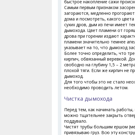
быстрое накопление сажи происхо
Самым первым признаком засорени
загораются, медленно прогорают 
дома и посмотреть, какого цвета
сухих дров, дым из печи имеет те
дымохода. Цвет пламени от горя
дрова при горении издают характ
пламени значительно темнее апел
указывает на то, что дымоход за
Более точно определить, что тр
кирпич, обвязанный веревкой. До
свободно на глубину 1,5 – 2 метр
плохой тяги. Если же кирпич не 
дымоход.
Для того чтобы это не стало не
необходимо проводить летом.
Чистка дымохода
Перед тем, как начинать работы,
можно тщательнее закрыть отвер
поддувало.
Чистят трубы большим ершом (ме
привязываю груз. Всю эту констр