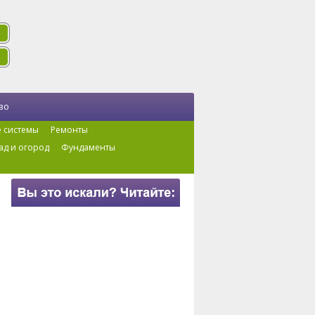
во
 системы
Ремонты
ад и огород
Фундаменты