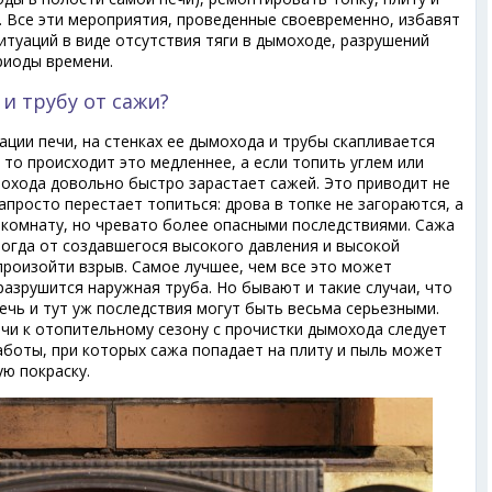
. Все эти мероприятия, проведенные своевременно, избавят
туаций в виде отсутствия тяги в дымоходе, разрушений
риоды времени.
и трубу от сажи?
ации печи, на стенках ее дымохода и трубы скапливается
 то происходит это медленнее, а если топить углем или
мохода довольно быстро зарастает сажей. Это приводит не
апросто перестает топиться: дрова в топке не загораются, а
в комнату, но чревато более опасными последствиями. Сажа
тогда от создавшегося высокого давления и высокой
роизойти взрыв. Самое лучшее, чем все это может
 разрушится наружная труба. Но бывают и такие случаи, что
ечь и тут уж последствия могут быть весьма серьезными.
чи к отопительному сезону с прочистки дымохода следует
аботы, при которых сажа попадает на плиту и пыль может
ю покраску.