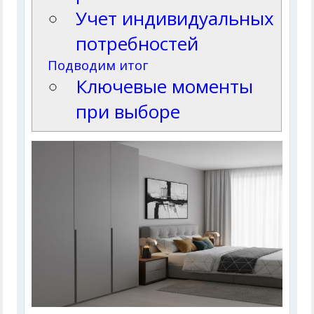
Учет индивидуальных
потребностей
Подводим итог
Ключевые моменты
при выборе