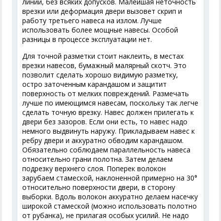
линии, без всяких допусков. Малейшая неточность
врезки или деформация двери вызовет скрип и
работу третьего навеса на излом. Лучше
использовать более мощные навесы. Особой
разницы в процессе эксплуатации нет.
Для точной разметки стоит наклеить, в местах
врезки навесов, бумажный малярный скотч. Это
позволит сделать хорошо видимую разметку,
остро заточенным карандашом и защитит
поверхность от мелких повреждений. Размечать
лучше по имеющимся навесам, поскольку так легче
сделать точную врезку. Навес должен прилегать к
двери без зазоров. Если они есть, то навес надо
немного выдвинуть наружу. Прикладываем навес к
ребру двери и аккуратно обводим карандашом.
Обязательно соблюдаем параллельность навеса
относительно грани полотна. Затем делаем
подрезку верхнего слоя. Поперек волокон
зарубаем стамеской, наклоненной примерно на 30°
относительно поверхности двери, в сторону
выборки. Вдоль волокон аккуратно делаем насечку
широкой стамеской (можно использовать полотно
от рубанка), не прилагая особых усилий. Не надо