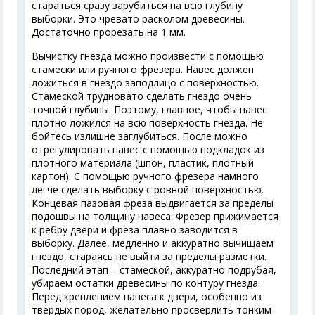
стараться сразу зарубиться на всю глубину
выборки. Это чревато расколом древесины.
Достаточно прорезать на 1 мм.
Вычистку гнезда можно произвести с помощью
стамески или ручного фрезера. Навес должен
ложиться в гнездо заподлицо с поверхностью.
Стамеской трудновато сделать гнездо очень
точной глубины. Поэтому, главное, чтобы навес
плотно ложился на всю поверхность гнезда. Не
бойтесь излишне заглубиться. После можно
отрегулировать навес с помощью подкладок из
плотного материала (шпон, пластик, плотный
картон). С помощью ручного фрезера намного
легче сделать выборку с ровной поверхностью.
Концевая пазовая фреза выдвигается за пределы
подошвы на толщину навеса. Фрезер прижимается
к ребру двери и фреза плавно заводится в
выборку. Далее, медленно и аккуратно вычищаем
гнездо, стараясь не выйти за пределы разметки.
Последний этап – стамеской, аккуратно подрубая,
убираем остатки древесины по контуру гнезда.
Перед креплением навеса к двери, особенно из
твердых пород, желательно просверлить тонким