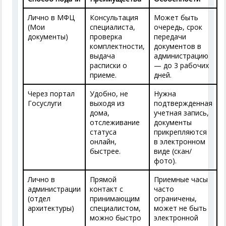
Лично в МФЦ
Консультация
Может быть
(Мои
специалиста,
очередь, срок
документы)
проверка
передачи
комплектности,
документов в
выдача
администрацию
расписки о
— до 3 рабочих
приеме.
дней.
Через портал
Удобно, не
Нужна
Госуслуги
выходя из
подтвержденная
дома,
учетная запись,
отслеживание
документы
статуса
прикрепляются
онлайн,
в электронном
быстрее.
виде (скан/
фото).
Лично в
Прямой
Приемные часы
администрации
контакт с
часто
(отдел
принимающим
ограничены,
архитектуры)
специалистом,
может не быть
можно быстро
электронной