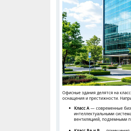
Офисные здания делятся на клас
оснащения и престижности. Напр
Класс A
— современные бизн
интеллектуальными систем
вентиляцией, подземными п
Класс B+ и B
— помещения с