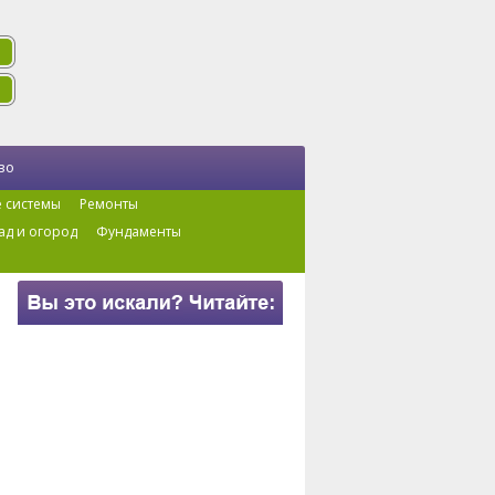
во
 системы
Ремонты
ад и огород
Фундаменты