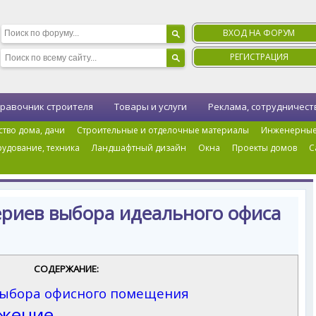
ВХОД НА ФОРУМ
РЕГИСТРАЦИЯ
равочник строителя
Товары и услуги
Реклама, сотрудничест
ство дома, дачи
Строительные и отделочные материалы
Инженерные
удование, техника
Ландшафтный дизайн
Окна
Проекты домов
С
ра идеального офиса для бизнеса
ериев выбора идеального офиса
СОДЕРЖАНИЕ:
выбора офисного помещения
ожение