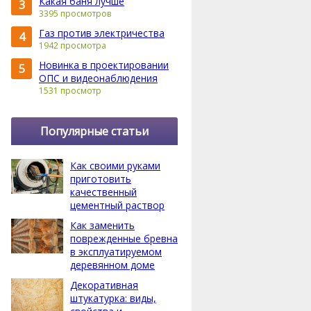
Какая баня лучше
3
3395 просмотров
Газ против электричества
4
1942 просмотра
Новинка в проектировании
5
ОПС и видеонаблюдения
1531 просмотр
Популярные статьи
Как своими руками
приготовить
качественный
цементный раствор
Как заменить
поврежденные бревна
в эксплуатируемом
деревянном доме
Декоративная
штукатурка: виды,