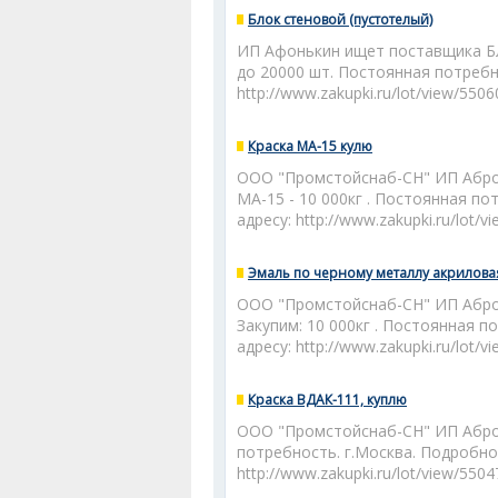
Блок стеновой (пустотелый)
ИП Афонькин ищет поставщика Бл
до 20000 шт. Постоянная потребн
http://www.zakupki.ru/lot/view/550
Краска МА-15 кулю
ООО "Промстойснаб-СН" ИП Аброс
МА-15 - 10 000кг . Постоянная п
адресу: http://www.zakupki.ru/lot/
Эмаль по черному металлу акрилова
ООО "Промстойснаб-СН" ИП Аброс
Закупим: 10 000кг . Постоянная п
адресу: http://www.zakupki.ru/lot/
Краска ВДАК-111, куплю
ООО "Промстойснаб-СН" ИП Аброс
потребность. г.Москва. Подробно
http://www.zakupki.ru/lot/view/550