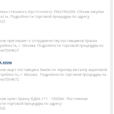
ока стенового (пустотелого) 390х190х200. Объем закупки:
ость. Подробности торговой процедуры по адресу:
6022
ик приглашает к сотрудничеству поставщиков Краски
отребность, г. Москва. Подробности торговой процедуры по
view/5504627
я, куплю
ик ищет поставщика Эмали по черному металлу акриловой.
отребность, г. Москва . Подробности торговой процедуры по
view/5504672
ик купит Краску ВДАК-111 - 10000кг. Постоянная
сти торговой процедуры по адресу:
4720