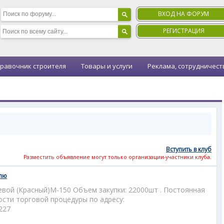
ВХОД НА ФОРУМ
РЕГИСТРАЦИЯ
равочник строителя
Товары и услуги
Реклама, сотрудничест
Вступить в клуб
Разместить объявление могут только организации-участники клуба.
плю
евой (Красный)М-150 Объем закупки: 22000шт . Постоянная
ости торговой процедуры по адресу:
6227