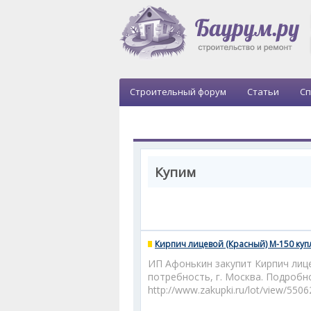
Строительный форум
Статьи
Сп
Купим
Кирпич лицевой (Красный) М-150 ку
ИП Афонькин закупит Кирпич лиц
потребность, г. Москва. Подробн
http://www.zakupki.ru/lot/view/550