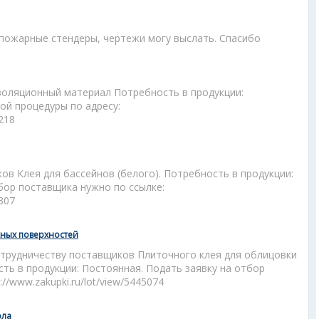
 пожарные стендеры, чертежи могу выслать. Спасибо
золяционный материал Потребность в продукции:
ой процедуры по адресу:
5218
в Клея для бассейнов (белого). Потребность в продукции:
бор поставщика нужно по ссылке:
5307
жных поверхностей
отрудничеству поставщиков Плиточного клея для облицовки
ть в продукции: Постоянная. Подать заявку на отбор
//www.zakupki.ru/lot/view/5445074
ола