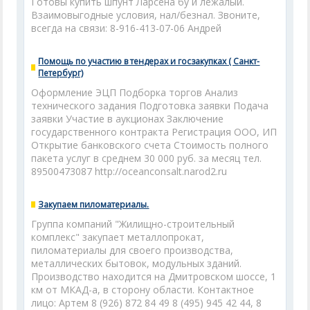
Готовы купить шпунт Ларсена бу и лежалый.
Взаимовыгодные условия, нал/безнал. Звоните,
всегда на связи: 8-916-413-07-06 Андрей
Помощь по участию в тендерах и госзакупках ( Санкт-
Петербург)
Оформление ЭЦП Подборка торгов Анализ
технического задания Подготовка заявки Подача
заявки Участие в аукционах Заключение
государственного контракта Регистрация ООО, ИП
Открытие банковского счета Стоимость полного
пакета услуг в среднем 30 000 руб. за месяц тел.
89500473087 http://oceanconsalt.narod2.ru
Закупаем пиломатериалы.
Группа компаний "Жилищно-строительный
комплекс" закупает металлопрокат,
пиломатериалы для своего производства,
металлических бытовок, модульных зданий.
Производство находится на Дмитровском шоссе, 1
км от МКАД-а, в сторону области. Контактное
лицо: Артем 8 (926) 872 84 49 8 (495) 945 42 44, 8